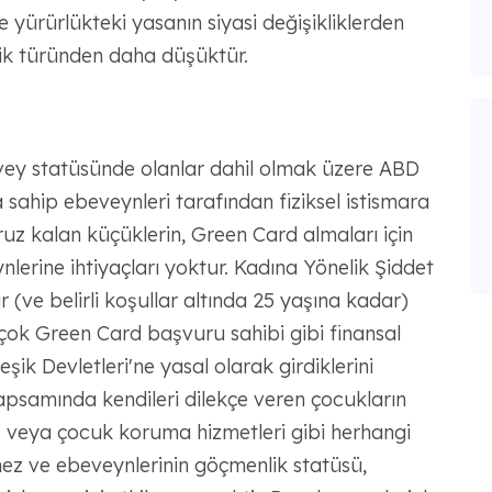
e yürürlükteki yasanın siyasi değişikliklerden
lik türünden daha düşüktür.
ey statüsünde olanlar dahil olmak üzere ABD
ahip ebeveynleri tarafından fiziksel istismara
ruz kalan küçüklerin, Green Card almaları için
lerine ihtiyaçları yoktur. Kadına Yönelik Şiddet
(ve belirli koşullar altında 25 yaşına kadar)
birçok Green Card başvuru sahibi gibi finansal
ik Devletleri'ne yasal olarak girdiklerini
psamında kendileri dilekçe veren çocukların
s veya çocuk koruma hizmetleri gibi herhangi
mez ve ebeveynlerinin göçmenlik statüsü,