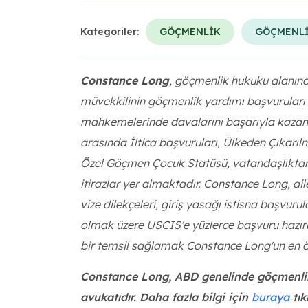
Kategoriler:
GÖÇMENLİK
GÖÇMENLİ
Constance Long
, göçmenlik hukuku alanınd
müvekkilinin göçmenlik yardımı başvuruları
mahkemelerinde davalarını başarıyla kazan
arasında İltica başvuruları, Ülkeden Çıkarıl
Özel Göçmen Çocuk Statüsü, vatandaşlıktan
itirazlar yer almaktadır. Constance Long, aile
vize dilekçeleri, giriş yasağı istisna başvur
olmak üzere USCIS'e yüzlerce başvuru hazırlam
bir temsil sağlamak Constance Long'un en ön
Constance Long, ABD genelinde göçmenlik 
avukatıdır. Daha fazla bilgi için
buraya
tık