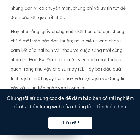
những đơn vị có chuyên môn, chứng chỉ và uy tín tốt để
đảm bảo kết quả tốt nhất.
Hãy nhớ rằng, giấy chứng nhận kết hôn của bạn không
chỉ là một văn bản đơn thuần; nó là biểu tượng cho sự
cam kết của hai bạn với nhau và cuộc sống mới cùng
nhau tại Hoa Kỳ. Đừng phó mặc việc dịch một tài liệu
quan trọng như vậy cho sự may rủi. Hãy bắt đầu quá
trình dịch thuật ngay hôm nay với một dịch vụ đáng tin
cậy và tự tin tiến bước vào tương lai.
Chúng tôi sử dụng cookie để đảm bảo bạn có trải nghiệm
Bằng cách dành thời gian để thực hiện đúng quy trình
tốt nhất trên trang web của chúng tôi.
Tìm hiểu thêm
này, bạn có thể tập trung vào những điều thực sự quan
trọng—xây dựng cuộc sống mới cùng nhau tại Hoa Kỳ.
Hiểu rồi!
Tiếng việt
Tiếng việt
Tiếng việt
Chúc bạn may mắn trên hành trình của mình!