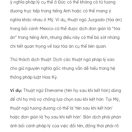
ý nghĩa pháp lý cụ thể ở Đức có thể không có từ tương
đương trực tiếp trong tiếng Anh hoặc có thể mang ý
nghĩa khác nhau ở Mỹ. Ví dụ, thuật ngữ Juzgado (tòa án)
trong bối cảnh Mexico có thể được dịch đơn giản là "tòa
án" trong tiếng Anh, nhưng điều này có thể bỏ sót những
chi tiết quan trọng về loại tòa án cụ thể liên quan.
Thử thách dịch thuật: Dịch các thuật ngữ pháp lý sao
cho giữ nguyên nghĩa gốc nhưng vẫn dễ hiểu trong hệ
thống pháp luật Hoa Kỳ.
Ví dụ:
Thuật ngữ Ehename (tên họ sau khi kết hôn) dùng
để chỉ họ mà vợ chồng lựa chọn sau khi kết hôn. Tại Mỹ,
thuật ngữ tương đương có thể là 'tên sau khi kết hôn'
hoặc đơn giản là 'họ sau khi kết hôn'. Bản dịch phải phản
ánh bối cảnh pháp lý của việc đổi tên, đồng thời phải rõ