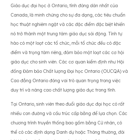
Giáo dục đại học ở Ontario, tỉnh đông dân nhất của
Canada, là minh chứng cho sự đa dạng, các tiêu chuẩn
học thuật nghiêm ngặt và các đặc điểm đặc biệt khiến
nó trở thành một trung tâm giáo dục sôi động. Tỉnh tự
hào có một loạt các tổ chức, mỗi tổ chức đều có đặc
điểm và trọng tâm riêng, đảm bảo một loạt các cơ hội
giáo dục cho sinh viên. Các cơ quan kiểm định như Hội
đồng Đảm bảo Chất lượng Đại học Ontario (OUCQA) và
Cao đẳng Ontario đóng vai trò quan trọng trong việc
duy trì và nâng cao chất lượng giáo dục trong tỉnh.
Tại Ontario, sinh viên theo đuổi giáo dục đại học có rất
nhiều con đường và cấu trúc cấp bằng để lựa chọn. Các
chương trình truyền thống bao gồm bằng Cử nhân, có
thể có các định dạng Danh dự hoặc Thông thường, đòi