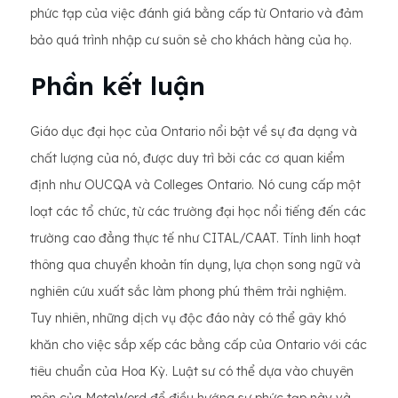
phức tạp của việc đánh giá bằng cấp từ Ontario và đảm
bảo quá trình nhập cư suôn sẻ cho khách hàng của họ.
Phần kết luận
Giáo dục đại học của Ontario nổi bật về sự đa dạng và
chất lượng của nó, được duy trì bởi các cơ quan kiểm
định như OUCQA và Colleges Ontario. Nó cung cấp một
loạt các tổ chức, từ các trường đại học nổi tiếng đến các
trường cao đẳng thực tế như CITAL/CAAT. Tính linh hoạt
thông qua chuyển khoản tín dụng, lựa chọn song ngữ và
nghiên cứu xuất sắc làm phong phú thêm trải nghiệm.
Tuy nhiên, những dịch vụ độc đáo này có thể gây khó
khăn cho việc sắp xếp các bằng cấp của Ontario với các
tiêu chuẩn của Hoa Kỳ. Luật sư có thể dựa vào chuyên
môn của MotaWord để điều hướng sự phức tạp này và