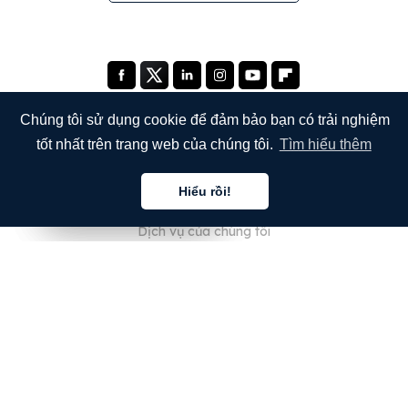
Chúng tôi sử dụng cookie để đảm bảo bạn có trải nghiệm
tốt nhất trên trang web của chúng tôi.
Tìm hiểu thêm
CÔNG TY
Hiểu rồi!
Giới thiệu về chúng tôi
Tiếng việt
Tiếng việt
Tiếng việt
Dịch vụ của chúng tôi
Blog
Câu hỏi thường gặp
Đội ngũ của chúng tôi
Nghề nghiệp
Pháp lý