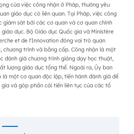
ọng của việc công nhận ở Pháp, thường yêu
an giáo dục có liên quan. Tại Pháp, việc công
c giám sát bởi các cơ quan và cơ quan chính
 giáo dục. Bộ Giáo dục Quốc gia và Ministère
erche et de lʼInnovation đóng vai trò quan
c, chương trình và bằng cấp. Công nhận là một
ệc đánh giá chương trình giảng dạy học thuật,
hất lượng giáo dục tổng thể. Ngoài ra, Ủy ban
là một cơ quan độc lập, tiến hành đánh giá để
ia và góp phần cải tiến liên tục của các tổ