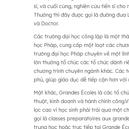
sĩ, và cuối cùng, nghiên cứu tiến sĩ cho
Thường thì đây được gọi là đường đua L-
và Doctor.
Các trường đại học công lập là một th
học Pháp, cung cấp một loạt các chương
trường đại học Pháp chuyên về một lĩn
lớn thường tổ chức các tổ chức dành ri
chương trình chuyên ngành khác. Các tổ
phủ, giúp giáo dục dễ tiếp cận hơn với
Mặt khác, Grandes Écoles là các tổ ch
thuật, kinh doanh và hành chính công.V
lọc cao vì học sinh phải trải qua một c
gọi là classes preparatoires aux grand
trung học hoặc trực tiếp tại Grande Éco