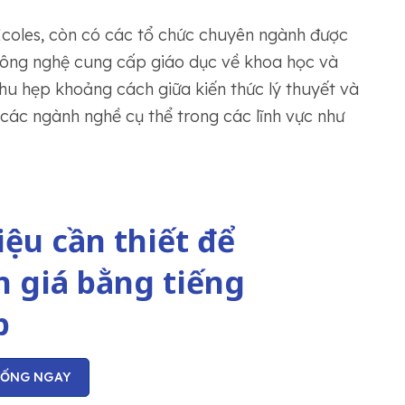
coles, còn có các tổ chức chuyên ngành được
 công nghệ cung cấp giáo dục về khoa học và
hu hẹp khoảng cách giữa kiến thức lý thuyết và
 các ngành nghề cụ thể trong các lĩnh vực như
liệu cần thiết để
 giá bằng tiếng
p
UỐNG NGAY