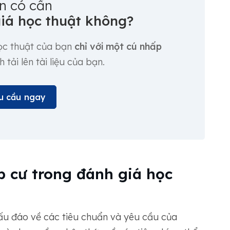
n có cần
iá học thuật không?
học thuật của bạn
chỉ với một cú nhấp
tải lên tài liệu của bạn.
u cầu ngay
ập cư trong đánh giá học
hấu đáo về các tiêu chuẩn và yêu cầu của