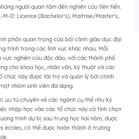
 những người quan tâm đến nghiên cứu tiên tiến.
M-D: Licence (Bachelor's), Maitrise/Master's,
ành phần quan trọng của bối cảnh giáo dục đại
 trình trong các lĩnh vực khác nhau. Mỗi
h vực nghiên cứu độc đáo, với các thành phố
êng cho khoa học, nhân văn, kỹ thuật và các
 chức này được tài trợ và quản lý bởi chính
 một nhóm sinh viên đa dạng.
ức ưu tú chuyên về các ngành cụ thể như kỹ
iệc nhập học vào các tổ chức này có tính chọn
hương trình dự bị sau trung học hai năm, được
es écoles, có thể được hoàn thành ở trường
le.