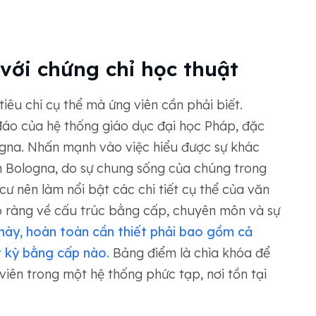
với chứng chỉ học thuật
iêu chí cụ thể mà ứng viên cần phải biết.
áo của hệ thống giáo dục đại học Pháp, đặc
ologna. Nhấn mạnh vào việc hiểu được sự khác
n Bologna, do sự chung sống của chúng trong
ư nên làm nổi bật các chi tiết cụ thể của văn
õ ràng về cấu trúc bằng cấp, chuyên môn và sự
 này, hoàn toàn cần thiết phải bao gồm cả
 kỳ bằng cấp nào.
Bảng điểm là chìa khóa để
 viên trong một hệ thống phức tạp, nơi tồn tại