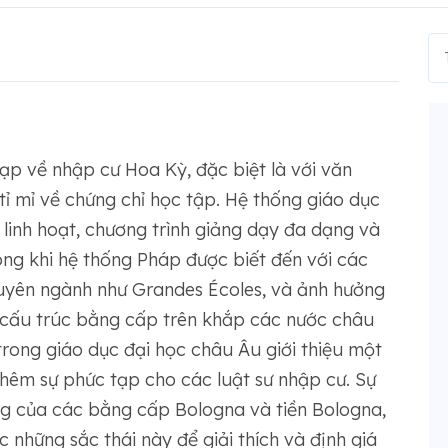
ạp về nhập cư Hoa Kỳ, đặc biệt là với văn
tỉ mỉ về chứng chỉ học tập. Hệ thống giáo dục
 linh hoạt, chương trình giảng dạy đa dạng và
ng khi hệ thống Pháp được biết đến với các
uyên ngành như Grandes Écoles, và ảnh hưởng
 cấu trúc bằng cấp trên khắp các nước châu
trong giáo dục đại học châu Âu giới thiệu một
hêm sự phức tạp cho các luật sư nhập cư. Sự
ng của các bằng cấp Bologna và tiền Bologna,
 những sắc thái này để giải thích và định giá