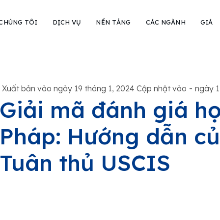
 CHÚNG TÔI
DỊCH VỤ
NỀN TẢNG
CÁC NGÀNH
GIÁ
-
Xuất bản vào ngày 19 tháng 1, 2024 Cập nhật vào
ngày 1
Giải mã đánh giá họ
Pháp: Hướng dẫn củ
Tuân thủ USCIS