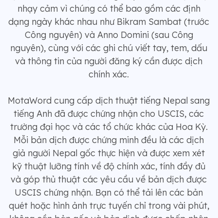
nhạy cảm vì chúng có thể bao gồm các định
dạng ngày khác nhau như Bikram Sambat (trước
Công nguyên) và Anno Domini (sau Công
nguyên), cùng với các ghi chú viết tay, tem, dấu
và thông tin của người đăng ký cần được dịch
chính xác.
MotaWord cung cấp dịch thuật tiếng Nepal sang
tiếng Anh đã được chứng nhận cho USCIS, các
trường đại học và các tổ chức khác của Hoa Kỳ.
Mỗi bản dịch được chứng minh đều là các dịch
giả người Nepal gốc thực hiện và được xem xét
kỹ thuật lưỡng tính về độ chính xác, tính đầy đủ
và góp thủ thuật các yêu cầu về bản dịch được
USCIS chứng nhận. Bạn có thể tải lên các bản
quét hoặc hình ảnh trực tuyến chỉ trong vài phút,