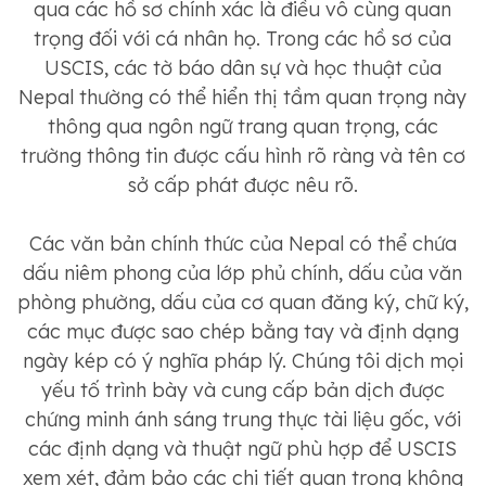
qua các hồ sơ chính xác là điều vô cùng quan
trọng đối với cá nhân họ. Trong các hồ sơ của
USCIS, các tờ báo dân sự và học thuật của
Nepal thường có thể hiển thị tầm quan trọng này
thông qua ngôn ngữ trang quan trọng, các
trường thông tin được cấu hình rõ ràng và tên cơ
sở cấp phát được nêu rõ.
Các văn bản chính thức của Nepal có thể chứa
dấu niêm phong của lớp phủ chính, dấu của văn
phòng phường, dấu của cơ quan đăng ký, chữ ký,
các mục được sao chép bằng tay và định dạng
ngày kép có ý nghĩa pháp lý. Chúng tôi dịch mọi
yếu tố trình bày và cung cấp bản dịch được
chứng minh ánh sáng trung thực tài liệu gốc, với
các định dạng và thuật ngữ phù hợp để USCIS
xem xét, đảm bảo các chi tiết quan trọng không