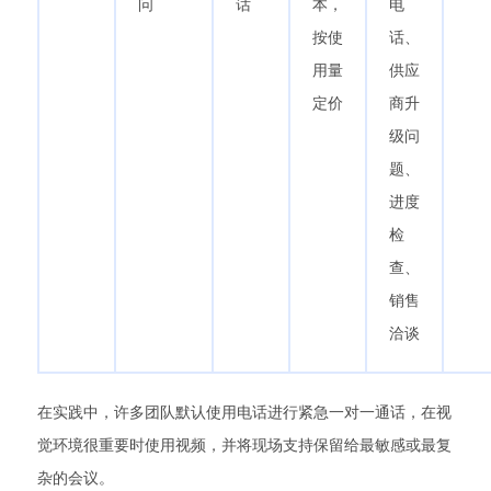
问
话
本，
电
按使
话、
用量
供应
定价
商升
级问
题、
进度
检
查、
销售
洽谈
在实践中，许多团队默认使用电话进行紧急一对一通话，在视
觉环境很重要时使用视频，并将现场支持保留给最敏感或最复
杂的会议。