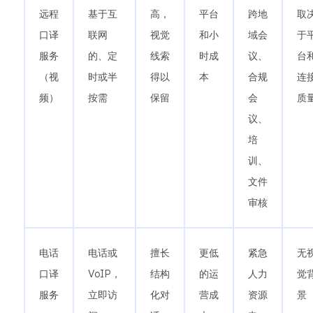
远程
基于互
高，
平台
跨地
取
口译
联网
视觉
和小
域会
于
服务
的、定
线索
时成
议、
台
（视
时或半
得以
本
合规
连
频）
按需
保留
会
质
议、
培
训、
文件
审核
电话
电话或
擅长
更低
紧急
无
口译
VoIP，
结构
的运
人力
觉
服务
立即访
化对
营成
资源
景