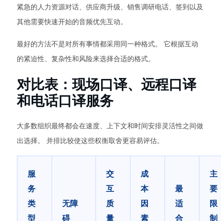
紧急的人力资源对话、供应商升级、销售调研电话、签到以及
其他需要快速开始的音频优先互动。
最好的方法不是对所有事情都采用同一种格式。 它根据互动
的紧迫性、复杂性和风险来选择合适的格式。
对比表：现场口译、远程口译
和电话口译服务
大多数组织最终都会在速度、上下文和时间安排灵活性之间做
出选择。 并排比较使这些权衡取舍更容易评估。
服
交
成
主
务
互
本
最
要
类
无障
质
因
适
限
型
碍
量
素
合
制