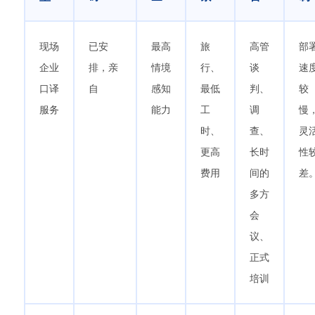
现场
已安
最高
旅
高管
部
企业
排，亲
情境
行、
谈
速
口译
自
感知
最低
判、
较
服务
能力
工
调
慢
时、
查、
灵
更高
长时
性
费用
间的
差
多方
会
议、
正式
培训