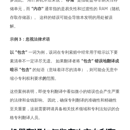
多混乱。 用计算机术语来说，
“存储”
是指硬盘等非易失性存
储单元，而
“内存”
通常指的是易失性和过渡性的 RAM（随机
存取存储器）。 这样的错误可能会导致本发明的用处被误
解。
示例 3：忽视法律术语
以 “包含”
一词为例，该词在专利索赔中经常用于暗示以下要
素清单不一定详尽无遗。 如果翻译者将
“包含” 错误地翻译成
暗示 “包含”
的短语（意味着详尽的清单），则可能会无意中
缩小专利权利要求
的
范围。
这些案例表明，即使专利翻译中看似微小的错误也会产生严重
的法律和金钱影响。 因此，确保专利翻译的准确性和精确性
至关重要，这就需要聘请具备相关技术领域和专利法知识的合
格专利翻译人员。