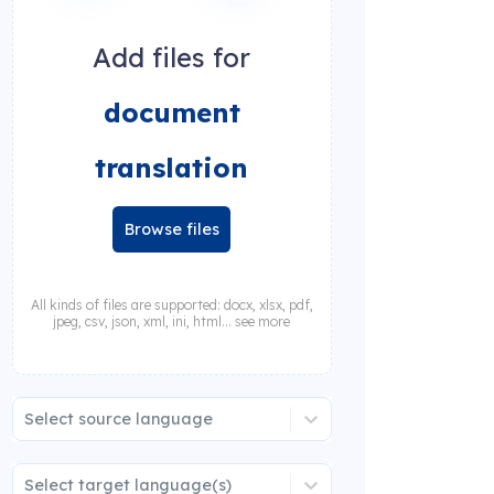
Add files for
document
translation
Browse files
All kinds of files are supported: docx, xlsx, pdf,
jpeg, csv, json, xml, ini, html... see more
Select source language
Select target language(s)