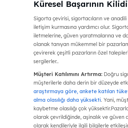
Küresel Başarının Kilid
Sigorta çevirisi, sigortacıların ve anadi
iletişim kurmasına yardımcı olur. Sigortac
iletmelerine, güven yaratmalarına ve da
olanak tanıyan mükemmel bir pazarlama t
çevirerek çeşitli pazarların özel talep
sergilerler..
Müşteri Katılımını Artırma:
Doğru sigor
müşterilerle daha derin bir düzeyde etk
araştırmaya göre, ankete katılan tüketi
alma olasılığı daha yüksekti
. Yani, müş
kaybetme olasılığı çok yüksektir.Pazarla
olarak çevrildiğinde, aşinalık ve güven d
olarak kendileriyle ilgili bilgilerle etki