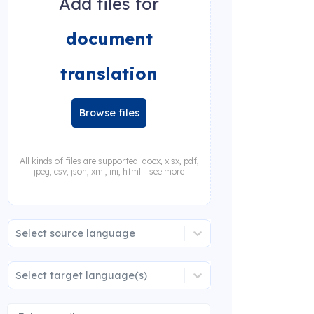
Add files for
document
translation
Browse files
All kinds of files are supported: docx, xlsx, pdf,
jpeg, csv, json, xml, ini, html... see more
Select source language
Select target language(s)