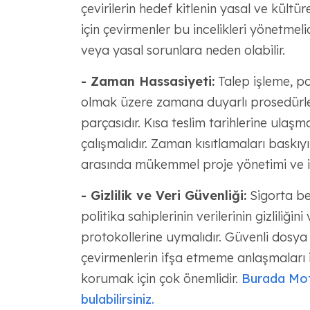
çevirilerin hedef kitlenin yasal ve kültü
için çevirmenler bu incelikleri yönetmeli
veya yasal sorunlara neden olabilir.
- Zaman Hassasiyeti:
Talep işleme, pol
olmak üzere zamana duyarlı prosedürler 
parçasıdır. Kısa teslim tarihlerine ulaş
çalışmalıdır. Zaman kısıtlamaları baskıyı 
arasında mükemmel proje yönetimi ve işbi
- Gizlilik ve Veri Güvenliği:
Sigorta belg
politika sahiplerinin verilerinin gizliliğin
protokollerine uymalıdır. Güvenli dosy
çevirmenlerin ifşa etmeme anlaşmaları
korumak için çok önemlidir.
Burada Mota
bulabilirsiniz.