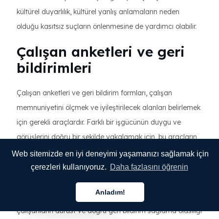
kültürel duyarlılık, kültürel yanlış anlamaların neden
olduğu kasıtsız suçların önlenmesine de yardımcı olabilir.
Çalışan anketleri ve geri
bildirimleri
Çalışan anketleri ve geri bildirim formları, çalışan
memnuniyetini ölçmek ve iyileştirilecek alanları belirlemek
için gerekli araçlardır. Farklı bir işgücünün duygu ve
görüşlerini doğru bir şekilde yakalamak için, bu araçların
etkili bir şekilde çevrilmesi gerekir.
Web sitemizde en iyi deneyimi yaşamanızı sağlamak için
çerezleri kullanıyoruz.
Daha fazlasını öğrenin
Doğru geri bildirim alın
Anladım!
Anketler ve geri bildirim formları ana dillerinde olduğunda
Türkçe
çalışanların dürüst ve doğru geri bildirim sağlama olasılığı