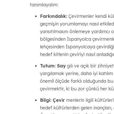
tanımlayalım:
Farkındalık:
Çevirmenler kendi kült
geçmişin yorumlamayı nasıl etkiled
yansıtılmasını önlemeye yardımcı olu
bölgesinden İspanyolca çevirmenl
lehçesinden İspanyolcaya çevirdiği
hedef kitlenin çeviriyi nasıl anladığın
Tutum: Say
gılı ve açık bir zihniyet
yargılamak yerine, daha iyi katılım
önemli ölçüde farklı olduğunda bu 
çevirmektir, ki bu zor çünkü her kült
Bilgi: Çevir
menlerin ilgili kültürl
hedef kültürlerden gelen inançları, g