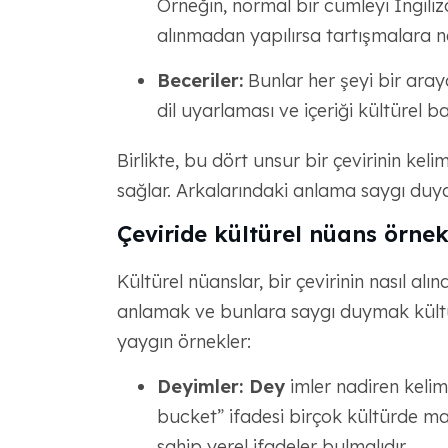
Örneğin, normal bir cümleyi İngili
alınmadan yapılırsa tartışmalara ne
Beceriler:
Bunlar her şeyi bir aray
dil uyarlaması ve içeriği kültürel 
Birlikte, bu dört unsur bir çevirinin kel
sağlar. Arkalarındaki anlama saygı duyar
Çeviride kültürel nüans örnek
Kültürel nüanslar, bir çevirinin nasıl alı
anlamak ve bunlara saygı duymak kültürel
yaygın örnekler:
Deyimler: Dey
imler nadiren kelime
bucket” ifadesi birçok kültürde ma
sahip yerel ifadeler bulmalıdır.