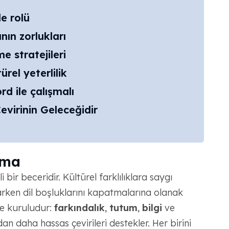
de rolü
nın zorlukları
me stratejileri
ürel yeterlilik
d ile çalışmalı
evirinin Geleceğidir
ama
i bir beceridir. Kültürel farklılıklara saygı
larken dil boşluklarını kapatmalarına olanak
ine kuruludur:
farkındalık
,
tutum
,
bilgi
ve
ıdan daha hassas çevirileri destekler. Her birini