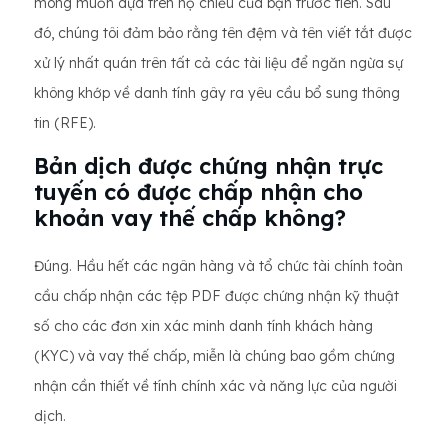
mong muốn dựa trên hộ chiếu của bạn trước tiên. Sau
đó, chúng tôi đảm bảo rằng tên đệm và tên viết tắt được
xử lý nhất quán trên tất cả các tài liệu để ngăn ngừa sự
không khớp về danh tính gây ra yêu cầu bổ sung thông
tin (RFE).
Bản dịch được chứng nhận trực
tuyến có được chấp nhận cho
khoản vay thế chấp không?
Đúng. Hầu hết các ngân hàng và tổ chức tài chính toàn
cầu chấp nhận các tệp PDF được chứng nhận kỹ thuật
số cho các đơn xin xác minh danh tính khách hàng
(KYC) và vay thế chấp, miễn là chúng bao gồm chứng
nhận cần thiết về tính chính xác và năng lực của người
dịch.