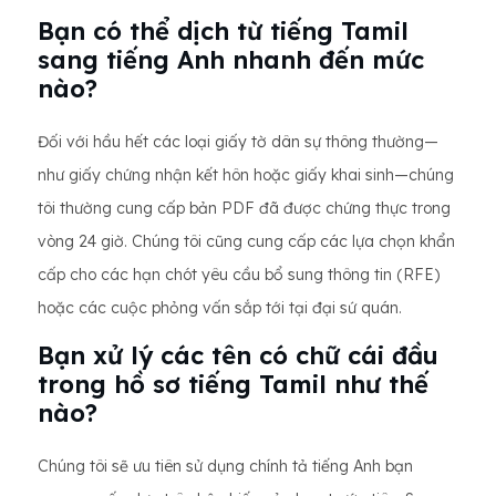
Bạn có thể dịch từ tiếng Tamil
sang tiếng Anh nhanh đến mức
nào?
Đối với hầu hết các loại giấy tờ dân sự thông thường—
như giấy chứng nhận kết hôn hoặc giấy khai sinh—chúng
tôi thường cung cấp bản PDF đã được chứng thực trong
vòng 24 giờ. Chúng tôi cũng cung cấp các lựa chọn khẩn
cấp cho các hạn chót yêu cầu bổ sung thông tin (RFE)
hoặc các cuộc phỏng vấn sắp tới tại đại sứ quán.
Bạn xử lý các tên có chữ cái đầu
trong hồ sơ tiếng Tamil như thế
nào?
Chúng tôi sẽ ưu tiên sử dụng chính tả tiếng Anh bạn