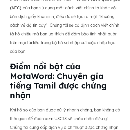
(NIC)
của bạn sử dụng một cách viết chính tả khác với
bản dịch giấy khai sinh, điều đó sẽ tạo ra một "khoảng
cách về độ tin cậy". Chúng tôi sẽ cố định cách viết chính
tả hộ chiếu mà bạn ưa thích để đảm bảo tính nhất quán
trên mọi tài liệu trong bộ hồ sơ nhập cư hoặc nhập học
của bạn.
Điểm nổi bật của
MotaWord: Chuyên gia
tiếng Tamil được chứng
nhận
Khi hồ sơ của bạn được xử lý nhanh chóng, bạn không có
thời gian để đoán xem USCIS sẽ chấp nhận điều gì.
Chúng tôi cung cấp dịch vụ dịch thuật được chứng nhận