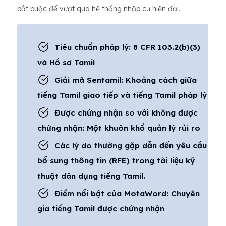
bắt buộc để vượt qua hệ thống nhập cư hiện đại.
Tiêu chuẩn pháp lý: 8 CFR 103.2(b)(3)
và Hồ sơ Tamil
Giải mã Sentamil: Khoảng cách giữa
tiếng Tamil giao tiếp và tiếng Tamil pháp lý
Được chứng nhận so với không được
chứng nhận: Một khuôn khổ quản lý rủi ro
Các lý do thường gặp dẫn đến yêu cầu
bổ sung thông tin (RFE) trong tài liệu kỹ
thuật dân dụng tiếng Tamil.
Điểm nổi bật của MotaWord: Chuyên
gia tiếng Tamil được chứng nhận