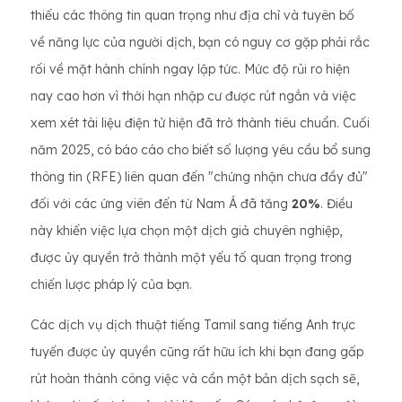
thiếu các thông tin quan trọng như địa chỉ và tuyên bố
về năng lực của người dịch, bạn có nguy cơ gặp phải rắc
rối về mặt hành chính ngay lập tức. Mức độ rủi ro hiện
nay cao hơn vì thời hạn nhập cư được rút ngắn và việc
xem xét tài liệu điện tử hiện đã trở thành tiêu chuẩn. Cuối
năm 2025, có báo cáo cho biết số lượng yêu cầu bổ sung
thông tin (RFE) liên quan đến "chứng nhận chưa đầy đủ"
đối với các ứng viên đến từ Nam Á đã tăng
20%
. Điều
này khiến việc lựa chọn một dịch giả chuyên nghiệp,
được ủy quyền trở thành một yếu tố quan trọng trong
chiến lược pháp lý của bạn.
Các dịch vụ dịch thuật tiếng Tamil sang tiếng Anh trực
tuyến được ủy quyền cũng rất hữu ích khi bạn đang gấp
rút hoàn thành công việc và cần một bản dịch sạch sẽ,