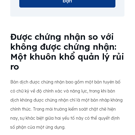
bạn
Được chứng nhận so với
không được chứng nhận:
Một khuôn khổ quản lý rủi
ro
Bản dịch được chứng nhận bao gồm một bản tuyên bố
có chữ ký về độ chính xác và năng lực, trong khi bản
dịch không được chứng nhận chỉ là một bản nháp không
chính thức. Trong môi trường kiểm soát chặt chẽ hiện
nay, sự khác biệt giữa hai yếu tố này có thể quyết định
số phận của một ứng dụng.