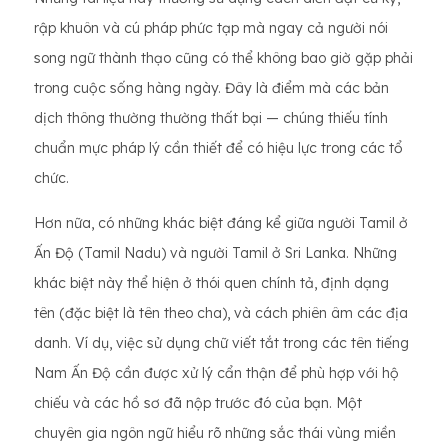
rập khuôn và cú pháp phức tạp mà ngay cả người nói
song ngữ thành thạo cũng có thể không bao giờ gặp phải
trong cuộc sống hàng ngày. Đây là điểm mà các bản
dịch thông thường thường thất bại — chúng thiếu tính
chuẩn mực pháp lý cần thiết để có hiệu lực trong các tổ
chức.
Hơn nữa, có những khác biệt đáng kể giữa người Tamil ở
Ấn Độ (Tamil Nadu) và người Tamil ở Sri Lanka. Những
khác biệt này thể hiện ở thói quen chính tả, định dạng
tên (đặc biệt là tên theo cha), và cách phiên âm các địa
danh. Ví dụ, việc sử dụng chữ viết tắt trong các tên tiếng
Nam Ấn Độ cần được xử lý cẩn thận để phù hợp với hộ
chiếu và các hồ sơ đã nộp trước đó của bạn. Một
chuyên gia ngôn ngữ hiểu rõ những sắc thái vùng miền