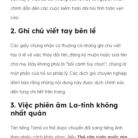
chính dẫn đến các cuộc kiểm toán đòi hỏi tính toàn vẹn
cao.
2. Ghi chú viết tay bên lề
Các giấy chứng nhận cũ thường có những ghi chú viết
tay ở lề về việc thay đổi tên, đăng ký muộn hoặc sửa tên
cha mẹ. Đây không phải là "bối cảnh tùy chọn"; chúng là
một phần của hồ sơ pháp lý. Các dịch giả chuyên nghiệp
đảm bảo rằng những nội dung này được dịch chính xác
đến từng chi tiết trên trang.
3. Việc phiên âm La-tinh không
nhất quán
Tên tiếng Tamil có thể được chuyển đổi sang tiếng Anh
theo nhiều cách khác nhau. Nếu
Thẻ căn cước quốc gia