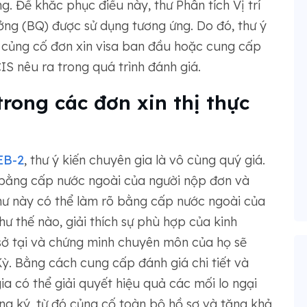
. Để khắc phục điều này, thư Phân tích Vị trí
ởng (BQ) được sử dụng tương ứng. Do đó, thư ý
để củng cố đơn xin visa ban đầu hoặc cung cấp
S nêu ra trong quá trình đánh giá.
 trong các đơn xin thị thực
EB-2
, thư ý kiến ​​chuyên gia là vô cùng quý giá.
bằng cấp nước ngoài của người nộp đơn và
hư này có thể làm rõ bằng cấp nước ngoài của
ư thế nào, giải thích sự phù hợp của kinh
 sở tại và chứng minh chuyên môn của họ sẽ
 Kỳ. Bằng cách cung cấp đánh giá chi tiết và
ia có thể giải quyết hiệu quả các mối lo ngại
g ký, từ đó củng cố toàn bộ hồ sơ và tăng khả