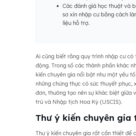
Các đánh giá học thuật và b
sơ xin nhập cư bằng cách là
liệu hỗ trợ.
Ai cũng biết rằng quy trình nhập cư có t
động. Trong số các thành phần khác nh
kiến ​​chuyên gia nổi bật như một yếu t
những chứng thực có sức thuyết phục, 
đơn, thường tạo nên sự khác biệt giữa 
trú và Nhập tịch Hoa Kỳ (USCIS).
Thư ý kiến ​​chuyên gia
Thư ý kiến ​​chuyên gia rất cần thiết để 