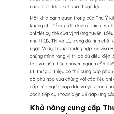
năng đạt được kết quả thuận lợi.
Một khía cạnh quan trọng của Thư Ý kiến
không chỉ đề cập đến kinh nghiệm và t
chi tiết cụ thể của vị trí ứng tuyển. Điề
như H-1B, TN và L1, trong đó tính chất
ngặt. Ví dụ, trong trường hợp xin visa H
chứng minh rằng vị trí đó đủ điều kiện 
tạp và kiến ​​thức chuyên ngành cần thiế
L1, thư giới thiệu có thể cung cấp phâ
độ phù hợp của chúng với các tiêu chí 
cấp của người nộp đơn và yêu cầu của
cách tiếp cận toàn diện để đáp ứng cá
Khả năng cung cấp Thư 