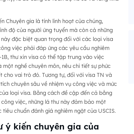
 ​​Chuyên gia là tính linh hoạt của chúng,
rình độ của người ứng tuyển mà còn cả những
u này đặc biệt quan trọng đối với các loại visa
 công việc phải đáp ứng các yêu cầu nghiêm
-1B, thư xin visa có thể tập trung vào việc
là một nghề chuyên môn, nêu chi tiết sự phức
t cho vai trò đó. Tương tự, đối với visa TN và
n tích chuyên sâu về nhiệm vụ công việc và mức
của loại visa. Bằng cách đề cập đến cả bằng
 công việc, những lá thư này đảm bảo một
c tiêu chuẩn đánh giá nghiêm ngặt của USCIS.
ý kiến ​​chuyên gia của