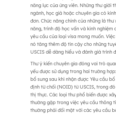
năng lực của ứng viên. Những thư giới 
ngành, học giả hoặc chuyên gia có kinh
đơn. Chức năng chính của những lá thư
năng, trình độ học vấn và kinh nghiệ
yêu cầu của loại visa mong muốn. Việc 
nó tăng thêm độ tin cậy cho những tuy
USCIS dễ dàng hiểu và đánh giá trình 
Thư ý kiến ​​chuyên gia đóng vai trò qu
yếu được sử dụng trong hai trường hợp
bổ sung sau khi nhận được Yêu cầu bổ
định từ chối (NOID) từ USCIS, trong đó
thị thực. Các loại thư phổ biến được x
thường gặp trong việc yêu cầu thông tin
thường phải đối mặt với các yêu cầu b