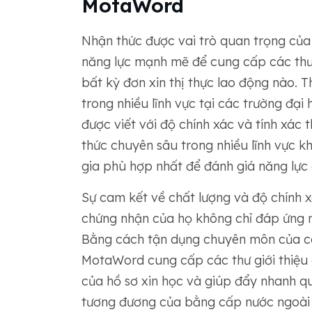
MotaWord
Nhận thức được vai trò quan trọng của
năng lực mạnh mẽ để cung cấp các thư ý
bất kỳ đơn xin thị thực lao động nào.
trong nhiều lĩnh vực tại các trường đạ
được viết với độ chính xác và tính xác t
thức chuyên sâu trong nhiều lĩnh vực
gia phù hợp nhất để đánh giá năng lực 
Sự cam kết về chất lượng và độ chính
chứng nhận của họ không chỉ đáp ứng 
Bằng cách tận dụng chuyên môn của cá
MotaWord cung cấp các thư giới thiệu 
của hồ sơ xin học và giúp đẩy nhanh qu
tương đương của bằng cấp nước ngoài 