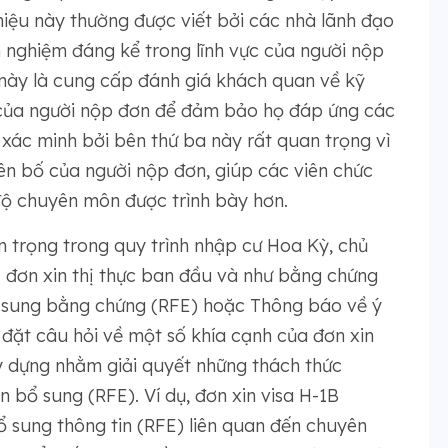
thiệu này thường được viết bởi các nhà lãnh đạo
 nghiệm đáng kể trong lĩnh vực của người nộp
 này là cung cấp đánh giá khách quan về kỹ
m của người nộp đơn để đảm bảo họ đáp ứng các
xác minh bởi bên thứ ba này rất quan trọng vì
ên bố của người nộp đơn, giúp các viên chức
độ chuyên môn được trình bày hơn.
an trọng trong quy trình nhập cư Hoa Kỳ, chủ
: đơn xin thị thực ban đầu và như bằng chứng
 sung bằng chứng (RFE) hoặc Thông báo về ý
 đặt câu hỏi về một số khía cạnh của đơn xin
ây dựng nhằm giải quyết những thách thức
 bổ sung (RFE). Ví dụ, đơn xin visa H-1B
ổ sung thông tin (RFE) liên quan đến chuyên