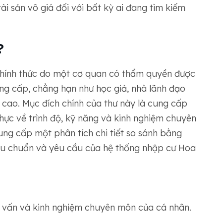
ài sản vô giá đối với bất kỳ ai đang tìm kiếm
?
n chính thức do một cơ quan có thẩm quyền được
ng cấp, chẳng hạn như học giả, nhà lãnh đạo
cao. Mục đích chính của thư này là cung cấp
hực về trình độ, kỹ năng và kinh nghiệm chuyên
ung cấp một phân tích chi tiết so sánh bằng
iêu chuẩn và yêu cầu của hệ thống nhập cư Hoa
c vấn và kinh nghiệm chuyên môn của cá nhân.