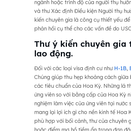
ngành hoặc trình độ của người thụ hưởng
và thư Xác định Điều kiện Người thụ hư
kiến ​​chuyên gia là công cụ thiết yếu 
phản hồi cụ thể cho các vấn đề do USCI
Thư ý kiến ​​chuyên gia
lao động.
Đối với các loại visa định cư như
H-1B
,
Chúng giúp thu hẹp khoảng cách giữa 
các tiêu chuẩn của Hoa Kỳ. Những lá t
ứng viên so với bằng cấp của Hoa Kỳ nh
nghiệm làm việc của ứng viên tại nước
mang lại lợi ích gì cho nền kinh tế Hoa
phù hợp với bối cảnh, thư của chuyên g
hoặc điểm mơ hồ tiềm ẩn trong đơn đăn