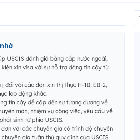
 nhớ
giúp USCIS đánh giá bằng cấp nước ngoài,
kiện xin visa với sự hỗ trợ đáng tin cậy từ
rị đối với các đơn xin thị thực H-1B, EB-2,
thực lao động khác.
đáng tin cậy đề cập đến sự tương đương về
 chuyên môn, nhiệm vụ công việc, yêu cầu về
phát sinh từ phía USCIS.
đơn với các chuyên gia có trình độ chuyên
 ​​chuyên gia tuân thủ quy định của USCIS.