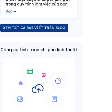
trong quy trình làm việc của bạn
Đọc ➞
XEM TẤT CẢ BÀI VIẾT TRÊN BLOG
Công cụ tính toán chi phí dịch thuật