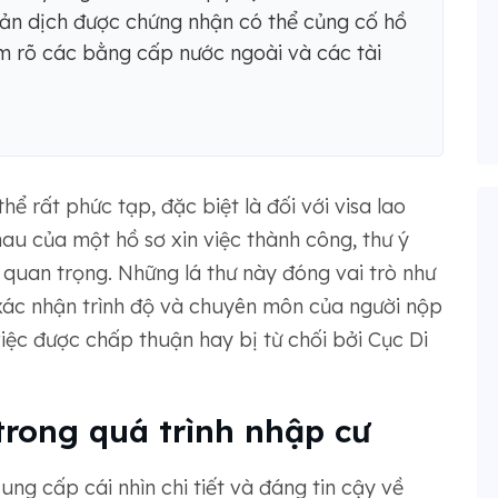
ản dịch được chứng nhận có thể củng cố hồ
m rõ các bằng cấp nước ngoài và các tài
hể rất phức tạp, đặc biệt là đối với visa lao
au của một hồ sơ xin việc thành công, thư ý
ố quan trọng. Những lá thư này đóng vai trò như
xác nhận trình độ và chuyên môn của người nộp
việc được chấp thuận hay bị từ chối bởi Cục Di
 trong quá trình nhập cư
cung cấp cái nhìn chi tiết và đáng tin cậy về