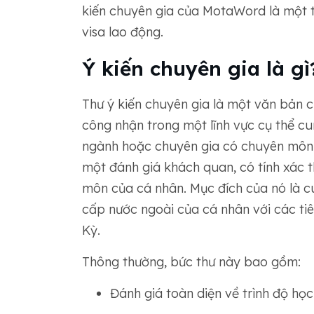
kiến ​​chuyên gia của MotaWord là một t
visa lao động.
Ý kiến ​​chuyên gia là gì
Thư ý kiến ​​chuyên gia là một văn bả
công nhận trong một lĩnh vực cụ thể cu
ngành hoặc chuyên gia có chuyên môn 
một đánh giá khách quan, có tính xác t
môn của cá nhân. Mục đích của nó là c
cấp nước ngoài của cá nhân với các t
Kỳ.
Thông thường, bức thư này bao gồm:
Đánh giá toàn diện về trình độ họ