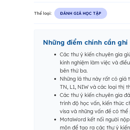
Thể loại:
ĐÁNH GIÁ HỌC TẬP
Những điểm chính cần ghi
Các thư ý kiến ​​chuyên gia 
kinh nghiệm làm việc và điều 
bên thứ ba.
Những lá thư này rất có giá t
TN, L1, NIW và các loại thị 
Các thư ý kiến ​​chuyên gia 
trình độ học vấn, kiến ​​thức
visa và những vấn đề có thể 
MotaWord kết nối người nộp 
môn để tạo ra các thư ý kiến