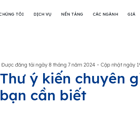
 CHÚNG TÔI
DỊCH VỤ
NỀN TẢNG
CÁC NGÀNH
GIÁ
-
Được đăng tải ngày 8 tháng 7 năm 2024
Cập nhật ngày 1
Thư ý kiến ​​chuyên g
bạn cần biết