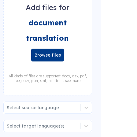
Add files for
document
translation
Browse files
All kinds of files are supported: docx, xlsx, pdf,
jpeg, csv, json, xml, ini, html... see more
Select source language
Select target language(s)