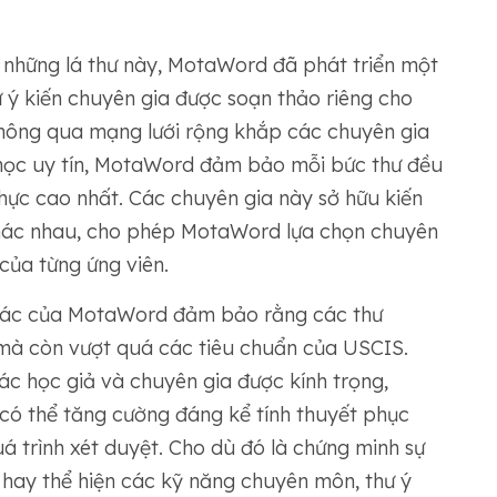
 những lá thư này, MotaWord đã phát triển một
 kiến ​​chuyên gia được soạn thảo riêng cho
 Thông qua mạng lưới rộng khắp các chuyên gia
i học uy tín, MotaWord đảm bảo mỗi bức thư đều
hực cao nhất. Các chuyên gia này sở hữu kiến ​​
 khác nhau, cho phép MotaWord lựa chọn chuyên
của từng ứng viên.
 xác của MotaWord đảm bảo rằng các thư
mà còn vượt quá các tiêu chuẩn của USCIS.
c học giả và chuyên gia được kính trọng,
có thể tăng cường đáng kể tính thuyết phục
á trình xét duyệt. Cho dù đó là chứng minh sự
hay thể hiện các kỹ năng chuyên môn, thư ý