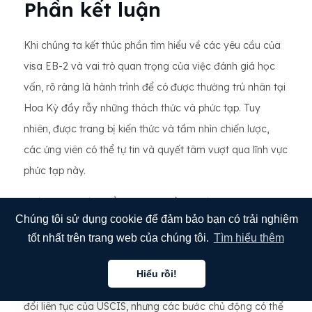
Phần kết luận
Khi chúng ta kết thúc phần tìm hiểu về các yêu cầu của
visa EB-2 và vai trò quan trọng của việc đánh giá học
vấn, rõ ràng là hành trình để có được thường trú nhân tại
Hoa Kỳ đầy rẫy những thách thức và phức tạp. Tuy
nhiên, được trang bị kiến ​​thức và tầm nhìn chiến lược,
các ứng viên có thể tự tin và quyết tâm vượt qua lĩnh vực
phức tạp này.
Chúng tôi đã tìm hiểu kỹ lưỡng về quy trình xin visa EB-2,
Chúng tôi sử dụng cookie để đảm bảo bạn có trải nghiệm
nhấn mạnh vai trò quan trọng của việc đánh giá học
tốt nhất trên trang web của chúng tôi.
Tìm hiểu thêm
thuật trong việc kết nối hệ thống giáo dục nước ngoài
với các tiêu chuẩn của USCIS. Mặc dù có thể phát sinh
Hiểu rồi!
Tiếng việt
những thách thức như chậm trễ hồ sơ và tiêu chí thay
đổi liên tục của USCIS, nhưng các bước chủ động có thể