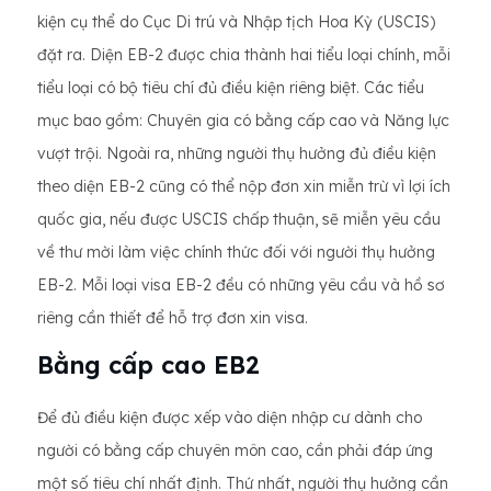
kiện cụ thể do Cục Di trú và Nhập tịch Hoa Kỳ (USCIS)
đặt ra. Diện EB-2 được chia thành hai tiểu loại chính, mỗi
tiểu loại có bộ tiêu chí đủ điều kiện riêng biệt. Các tiểu
mục bao gồm: Chuyên gia có bằng cấp cao và Năng lực
vượt trội. Ngoài ra, những người thụ hưởng đủ điều kiện
theo diện EB-2 cũng có thể nộp đơn xin miễn trừ vì lợi ích
quốc gia, nếu được USCIS chấp thuận, sẽ miễn yêu cầu
về thư mời làm việc chính thức đối với người thụ hưởng
EB-2. Mỗi loại visa EB-2 đều có những yêu cầu và hồ sơ
riêng cần thiết để hỗ trợ đơn xin visa.
Bằng cấp cao EB2
Để đủ điều kiện được xếp vào diện nhập cư dành cho
người có bằng cấp chuyên môn cao, cần phải đáp ứng
một số tiêu chí nhất định. Thứ nhất, người thụ hưởng cần