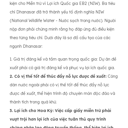
kiện cho Miễn trừ vì Lợi ích Quốc gia EB2 (NIW). Ba tiêu
chí Dhanasar đã trở thành yếu tố định nghĩa NIW
(National Wildlife Water - Nước sạch trong nước). Người
nộp đơn phải chứng minh rằng họ đáp ứng đủ điều kiện
theo từng tiêu chí. Dưới đây là sơ đồ cấu tạo của các
ngạnh Dhanasar:
1. Giá trị đáng kể và tầm quan trọng quốc gia: Dự án đề
xuất phải có giá trị đáng kể và phục vụ lợi ích quốc gia.
2. Có vị thế tốt để thúc đẩy nỗ lực được đề xuất:
Công
dân nước ngoài phải có vị thế tốt để thúc đẩy nỗ lực
được đề xuất, thể hiện trình độ chuyên môn độc đáo và
thành tích trong quá khứ.
3. Lợi ích cho Hoa Kỳ: Việc cấp giấy miễn trừ phải
vượt trội hơn lợi ích của việc tuân thủ quy trình
chứng nhận lao động truyền thống, thể hiện lợi ích