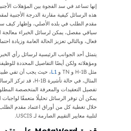
إنها تساعد في سد الفجوة بين المؤهلات الأجنب
هذه الرسائل كيفية مقارنة الدرجة الأجنبية ل
مقدم الطلب في بلده الأصلي، وإظهار كيف ستفي
سياقي مفصل، يمكن لرسائل الخبراء معالجة ا
فعال، وبالتالي تعزيز الحالة العامة وزيادة احتما
يتمثل أحد الجوانب الرئيسية لرسائل رأي الخ
ومؤهلاته ولكن أيضًا التفاصيل المحددة للوظيف
مثل H-1B و TN و
L1
، حيث يجب أن تفي طبيعة
المثال، في حالة تأشير
يمكن أن توفر الرسائل تحليلًا متعمقًا لواجبات 
خلال تغطية كل من أوراق اعتماد مقدم الطلب 
لتلبية معايير التقييم الصارمة لـ USCIS.
قدرة MotaWord على تقديم رسائل رأي الخبراء