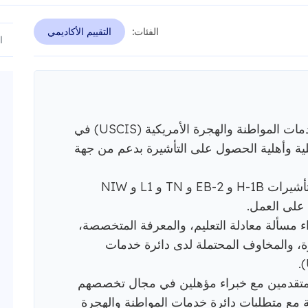
الفئات:
التقييم الأكاديمي
تساعد خطابات رأي الخبراء دائرة خدمات المواطنة والهجرة الأمريكية (USCIS) في
عملية وأهلية الحصول على التأشيرة بدعم من جهة
تُعد هذه الرسائل ذات قيمة لطلبات تأشيرات H-1B و EB-2 و TN و L1 و NIW
 على العمل.
اء مسألة معادلة التعليم، والمعرفة المتخصصة،
ة، والمخاوف المحتملة لدى دائرة خدمات
Mota بمطابقة المتقدمين مع خبراء مؤهلين في مجال تخصصهم
قة مع متطلبات دائرة خدمات المواطنة والهجرة