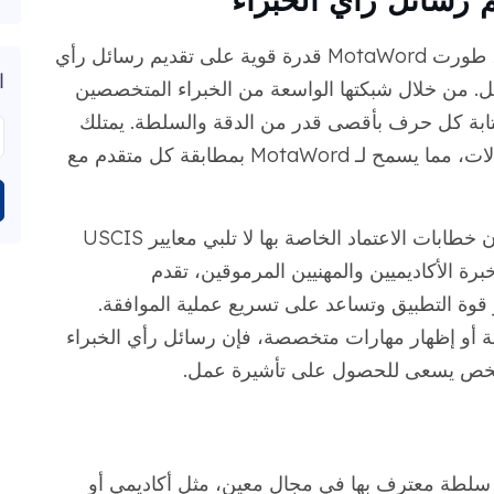
وإدراكًا للدور الحاسم الذي تلعبه هذه الرسائل، طورت MotaWord قدرة قوية على تقديم رسائل رأي
ا
ل. من خلال شبكتها الواسعة من الخبراء المتخصصين
لجامعات المعتمدة، تضمن MotaWord كتابة كل حرف بأقصى قدر من الدقة والسلطة. يمتلك
هؤلاء الخبراء معرفة متعمقة في مختلف المجالات، مما يسمح لـ MotaWord بمطابقة كل متقدم مع
إن التزام MotaWord بالجودة والدقة يضمن أن خطابات الاعتماد الخاصة بها لا تلبي معايير USCIS
ة الأكاديميين والمهنيين المرموقين، تقدم
كبير قوة التطبيق وتساعد على تسريع عملية الموافقة.
بية أو إظهار مهارات متخصصة، فإن رسائل رأي الخبراء
لطة معترف بها في مجال معين، مثل أكاديمي أو