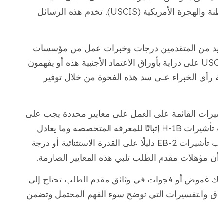
المتطلبات المحددة التي وضعتها خدمات المواطنة والهجرة الأمريكية (USCIS). تخدم هذه الرسائل
يد من المتقدمين درجات وخبرات عمل من مؤسسات
خارج الولايات المتحدة. قد لا يكون مسؤولو USCIS على دراية بأوراق الاعتماد الأجنبية هذه أو يفهمون
الة رأي الخبراء على سد هذه الفجوة من خلال توفير
شيرات القائمة على العمل على معايير محددة يجب على
المتقدمين الوفاء بها. على سبيل المثال، تتطلب تأشيرات H-1B إثباتًا للمعرفة المتخصصة وما يعادل
درجة البكالوريوس الأمريكية أو أعلى. قد تتطلب تأشيرات EB-2 دليلًا على القدرة الاستثنائية أو درجة
أن مؤهلات مقدم الطلب تلبي هذه المعايير الصارمة.
ك غموض أو فجوات في وثائق مقدم الطلب تحتاج إلى
ياق والتفسيرات التي توضح سوء الفهم المحتمل وتضمن