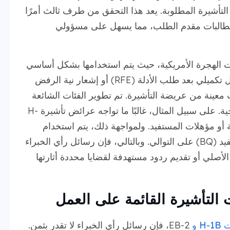
التأشيرة المطلوبة. يعد هذا التحقق من طرف ثالث أمرًا
 لمطالبات مقدم الطلب، مما يسهل على مسؤولي
يات الهجرة الأمريكية، حيث يتم استخدامها بشكل أساسي
في سيناريوهين: عريضة التأشيرة الأولية وكدليل تكميلي بعد طلب الأدلة (RFE) أو إشعار نية الرفض
 في جوانب معينة من عريضة التأشيرة. تم تطوير الفئات الشائعة
للرسائل خصيصًا لمواجهة تحديات RFE النموذجية. على سبيل المثال، غالبًا ما تواجه عرائض تأشيرة H-
صة أو مؤهلات المستفيد. ولمواجهة ذلك، يتم استخدام
خطابات تحليل الموقف وخطابات تأهيل المستفيد (BQ) على التوالي. وبالتالي، فإن رسائل رأي الخبراء
أصلي أو تقديم ردود مستهدفة لقضايا محددة أثارتها
التأشيرة القائمة على العمل
ت
H-1B و
EB-2، فإن رسائل رأي الخبراء لا تقدر بثمن.