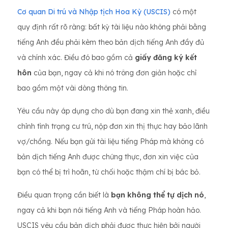
Cơ quan Di trú và Nhập tịch Hoa Kỳ (USCIS)
có một
quy định rất rõ ràng: bất kỳ tài liệu nào không phải bằng
tiếng Anh đều phải kèm theo bản dịch tiếng Anh đầy đủ
và chính xác. Điều đó bao gồm cả
giấy đăng ký kết
hôn
của bạn, ngay cả khi nó trông đơn giản hoặc chỉ
bao gồm một vài dòng thông tin.
Yêu cầu này áp dụng cho dù bạn đang xin thẻ xanh, điều
chỉnh tình trạng cư trú, nộp đơn xin thị thực hay bảo lãnh
vợ/chồng. Nếu bạn gửi tài liệu tiếng Pháp mà không có
bản dịch tiếng Anh được chứng thực, đơn xin việc của
bạn có thể bị trì hoãn, từ chối hoặc thậm chí bị bác bỏ.
Điều quan trọng cần biết là
bạn không thể tự dịch nó
,
ngay cả khi bạn nói tiếng Anh và tiếng Pháp hoàn hảo.
USCIS yêu cầu bản dịch phải được thực hiện bởi người