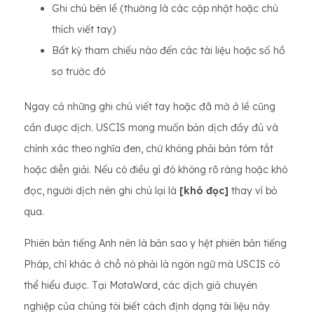
Ghi chú bên lề (thường là các cập nhật hoặc chú
thích viết tay)
Bất kỳ tham chiếu nào đến các tài liệu hoặc số hồ
sơ trước đó
Ngay cả những ghi chú viết tay hoặc đã mờ ở lề cũng
cần được dịch. USCIS mong muốn bản dịch đầy đủ và
chính xác theo nghĩa đen, chứ không phải bản tóm tắt
hoặc diễn giải. Nếu có điều gì đó không rõ ràng hoặc khó
đọc, người dịch nên ghi chú lại là
[khó đọc]
thay vì bỏ
qua.
Phiên bản tiếng Anh nên là bản sao y hệt phiên bản tiếng
Pháp, chỉ khác ở chỗ nó phải là ngôn ngữ mà USCIS có
thể hiểu được. Tại MotaWord, các dịch giả chuyên
nghiệp của chúng tôi biết cách định dạng tài liệu này