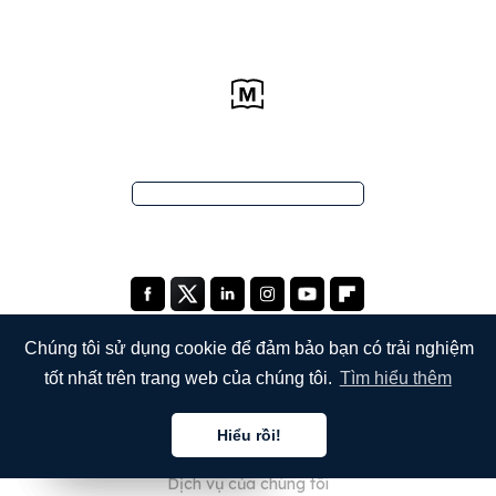
Chúng tôi sử dụng cookie để đảm bảo bạn có trải nghiệm
tốt nhất trên trang web của chúng tôi.
Tìm hiểu thêm
CÔNG TY
Hiểu rồi!
Giới thiệu về chúng tôi
Tiếng việt
Tiếng việt
Tiếng việt
Dịch vụ của chúng tôi