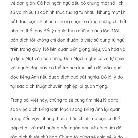
vẻ đơn giản. Cả hai ngôn ngữ đều có chung một số lịch
sử và nhiều từ có hình thức tương tự nhau. Nhưng một khi
bắt đầu, bạn sẽ nhanh chóng nhận ra rằng những chi tiết
nhỏ có thể thay đổi ý nghĩa theo những cách lớn. Một
bản dịch tốt không chỉ đơn thuần là việc sử dụng từ ngữ
trên trang giấy. Nó liên quan đến giọng điệu, văn hóa và
ý định. Một văn bản tiếng Đan Mạch nghe có vẻ tự nhiên
với người đọc này có thể trở nên khó hiểu đối với người
đọc tiếng Anh nếu được dịch quá sát nghĩa. Đó là lý do
tại sao dịch thuật chuyên nghiệp lại quan trọng.
Trong bài viết này, chúng ta sẽ cùng tìm hiểu lý do tại
sao việc dịch tiếng Đan Mạch sang tiếng Anh lại quan
trọng đến vậy, những thách thức chính mà bạn có thể
gặp phải, và một hướng dẫn ngắn gọn về cách tìm đối
tác dịch thuật phù hợp. Chúng tôi cũng sẽ chia sẻ lý do