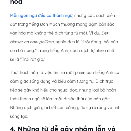
hóa
Mỗi ngôn ngữ đều có thành ngữ
, nhưng các cách diễn
đạt trong tiếng Đan Mạch thường mang đậm bản sắc
văn hóa mà không thể dịch từng từ một. Ví dụ,
Det
blæser en halv pelikan
, nghĩa đen là “Trời đang thổi nửa
con bồ nông.” Trong tiếng Anh, cách dịch tự nhiên nhất
sẽ là "Trời rất gió."
Thử thách nằm ở việc tìm ra một phiên bản tiếng Anh có
cảm giác sống động và biểu cảm tương tự. Dịch trực
tiếp sẽ gây khó hiểu cho người đọc, nhưng loại bỏ hoàn
toàn thành ngữ sẽ làm mất đi sắc thái của bản gốc.
Những dịch giả giỏi biết cân bằng giữa sự rõ ràng và tính
sáng tạo.
4. Những từ dễ gây nhầm lẫn và