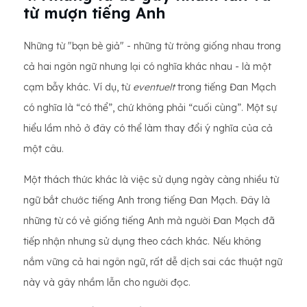
từ mượn tiếng Anh
Những từ "bạn bè giả" - những từ trông giống nhau trong
cả hai ngôn ngữ nhưng lại có nghĩa khác nhau - là một
cạm bẫy khác. Ví dụ, từ
eventuelt
trong tiếng Đan Mạch
có nghĩa là “có thể”, chứ không phải “cuối cùng”. Một sự
hiểu lầm nhỏ ở đây có thể làm thay đổi ý nghĩa của cả
một câu.
Một thách thức khác là việc sử dụng ngày càng nhiều từ
ngữ bắt chước tiếng Anh trong tiếng Đan Mạch. Đây là
những từ có vẻ giống tiếng Anh mà người Đan Mạch đã
tiếp nhận nhưng sử dụng theo cách khác. Nếu không
nắm vững cả hai ngôn ngữ, rất dễ dịch sai các thuật ngữ
này và gây nhầm lẫn cho người đọc.