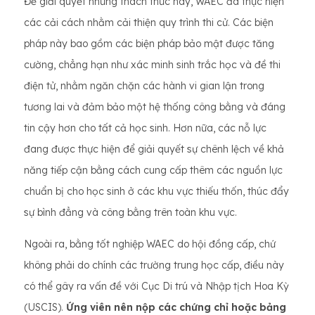
Để giải quyết những thách thức này, WAEC đã thực hiện
các cải cách nhằm cải thiện quy trình thi cử. Các biện
pháp này bao gồm các biện pháp bảo mật được tăng
cường, chẳng hạn như xác minh sinh trắc học và đề thi
điện tử, nhằm ngăn chặn các hành vi gian lận trong
tương lai và đảm bảo một hệ thống công bằng và đáng
tin cậy hơn cho tất cả học sinh. Hơn nữa, các nỗ lực
đang được thực hiện để giải quyết sự chênh lệch về khả
năng tiếp cận bằng cách cung cấp thêm các nguồn lực
chuẩn bị cho học sinh ở các khu vực thiếu thốn, thúc đẩy
sự bình đẳng và công bằng trên toàn khu vực.
Ngoài ra, bằng tốt nghiệp WAEC do hội đồng cấp, chứ
không phải do chính các trường trung học cấp, điều này
có thể gây ra vấn đề với Cục Di trú và Nhập tịch Hoa Kỳ
(USCIS).
Ứng viên nên nộp các chứng chỉ hoặc bảng