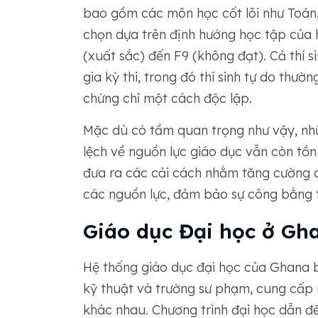
bao gồm các môn học cốt lõi như Toán,
chọn dựa trên định hướng học tập của 
(xuất sắc) đến F9 (không đạt). Cả thí s
gia kỳ thi, trong đó thí sinh tự do thườn
chứng chỉ một cách độc lập.
Mặc dù có tầm quan trọng như vậy, nhữn
lệch về nguồn lực giáo dục vẫn còn tồn
đưa ra các cải cách nhằm tăng cường an
các nguồn lực, đảm bảo sự công bằng tr
Giáo dục Đại học ở Gh
Hệ thống giáo dục đại học của Ghana 
kỹ thuật và trường sư phạm, cung cấp 
khác nhau. Chương trình đại học dẫn đ