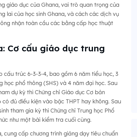
ống giáo dục của Ghana, vai trò quan trọng của
ng lai của học sinh Ghana, và cách các dịch vụ
công nhận toàn cầu các bằng cấp học thuật
: Cơ cấu giáo dục trung
 cấu trúc 6-3-3-4, bao gồm 6 năm tiểu học, 3
g học phổ thông (SHS) và 4 năm đại học. Sau
tham dự kỳ thi Chứng chỉ Giáo dục Cơ bản
họ có đủ điều kiện vào bậc THPT hay không. Sau
sinh tham gia kỳ thi Chứng chỉ Trung học Phổ
ức như một bài kiểm tra cuối cùng.
, cung cấp chương trình giảng dạy tiêu chuẩn