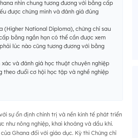
Ghana nhìn chung tương đương với bằng cấp
ếu được chứng minh và đánh giá đúng
 (Higher National Diploma), chứng chỉ sau
h cấp bằng ngắn hạn có thể cần được xem
 phải lúc nào cũng tương đương với bằng
h xác và đánh giá học thuật chuyên nghiệp
g theo đuổi cơ hội học tập và nghề nghiệp
ới sự ổn định chính trị và nền kinh tế phát triển
ực như nông nghiệp, khai khoáng và dầu khí.
của Ghana đối với giáo dục. Kỳ thi Chứng chỉ