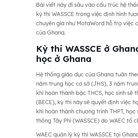
Bài viết này đi sâu vào cấu trúc hệ th
kỳ thi WASSCE trong việc định hình tươ
chuyên gia như MotaWord hỗ trợ việc 
của Ghana.
Kỳ thi WASSCE ở Ghana
học ở Ghana
Hệ thống giáo dục của Ghana tuân theo
năm trung học cơ sở (JHS), 3 năm trun
khi hoàn thành bậc THCS, học sinh sẽ 
(BECE), kỳ thi này sẽ quyết định việc 
khi hoàn thành chương trình THPT, học 
thông Tây Phi (WASSCE) do WAEC tổ ch
WAEC quản lý kỳ thi WASSCE tại Ghana