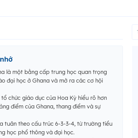
 nhớ
a là một bằng cấp trung học quan trọng
ào đại học ở Ghana và mở ra các cơ hội
tổ chức giáo dục của Hoa Kỳ hiểu rõ hơn
bảng điểm của Ghana, thang điểm và sự
 tuân theo cấu trúc 6-3-3-4, từ trường tiểu
ng học phổ thông và đại học.