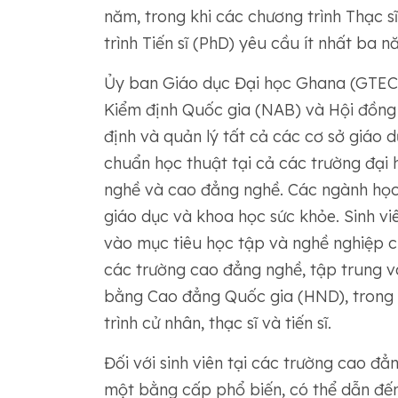
năm, trong khi các chương trình Thạc s
trình Tiến sĩ (PhD) yêu cầu ít nhất ba 
Ủy ban Giáo dục Đại học Ghana (GTEC)
Kiểm định Quốc gia (NAB) và Hội đồng 
định và quản lý tất cả các cơ sở giáo 
chuẩn học thuật tại cả các trường đại 
nghề và cao đẳng nghề. Các ngành học 
giáo dục và khoa học sức khỏe. Sinh v
vào mục tiêu học tập và nghề nghiệp 
các trường cao đẳng nghề, tập trung v
bằng Cao đẳng Quốc gia (HND), trong 
trình cử nhân, thạc sĩ và tiến sĩ.
Đối với sinh viên tại các trường cao đ
một bằng cấp phổ biến, có thể dẫn đến 