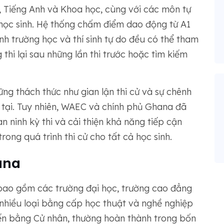
 Tiếng Anh và Khoa học, cùng với các môn tự
học sinh. Hệ thống chấm điểm dao động từ A1
inh trường học và thí sinh tự do đều có thể tham
g thi lại sau những lần thi trước hoặc tìm kiếm
g thách thức như gian lận thi cử và sự chênh
 tại. Tuy nhiên, WAEC và chính phủ Ghana đã
 ninh kỳ thi và cải thiện khả năng tiếp cận
ong quá trình thi cử cho tất cả học sinh.
ana
bao gồm các trường đại học, trường cao đẳng
nhiều loại bằng cấp học thuật và nghề nghiệp
ến bằng Cử nhân, thường hoàn thành trong bốn