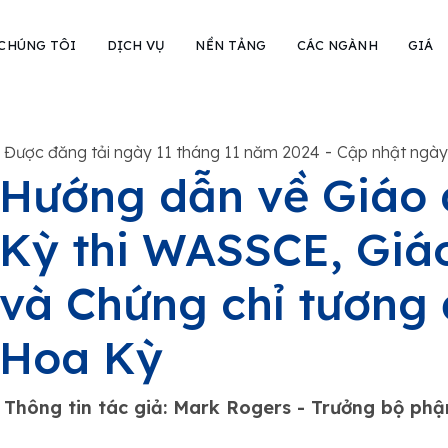
 CHÚNG TÔI
DỊCH VỤ
NỀN TẢNG
CÁC NGÀNH
GIÁ
-
Được đăng tải ngày 11 tháng 11 năm 2024
Cập nhật ngày
Hướng dẫn về Giáo 
Kỳ thi WASSCE, Giá
và Chứng chỉ tương
Hoa Kỳ
Thông tin tác giả: Mark Rogers - Trưởng bộ ph