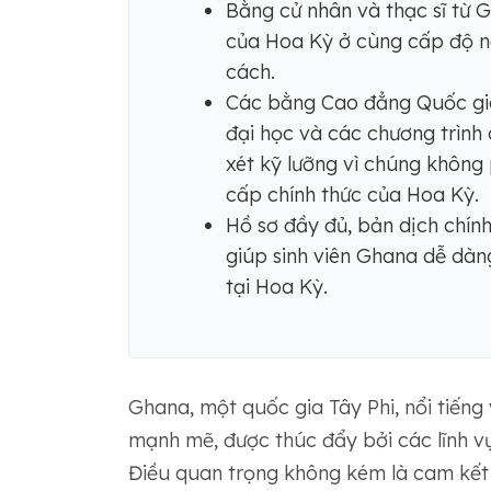
Bằng cử nhân và thạc sĩ từ 
của Hoa Kỳ ở cùng cấp độ n
cách.
Các bằng Cao đẳng Quốc gia
đại học và các chương trìn
xét kỹ lưỡng vì chúng không
cấp chính thức của Hoa Kỳ.
Hồ sơ đầy đủ, bản dịch chín
giúp sinh viên Ghana dễ dàn
tại Hoa Kỳ.
Ghana, một quốc gia Tây Phi, nổi tiếng v
mạnh mẽ, được thúc đẩy bởi các lĩnh v
Điều quan trọng không kém là cam kết 