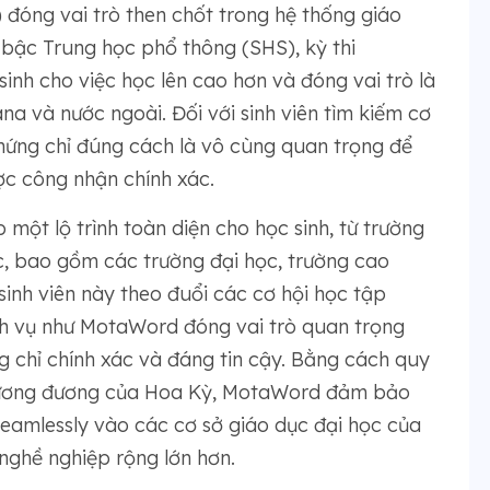
đóng vai trò then chốt trong hệ thống giáo
bậc Trung học phổ thông (SHS), kỳ thi
nh cho việc học lên cao hơn và đóng vai trò là
a và nước ngoài. Đối với sinh viên tìm kiếm cơ
chứng chỉ đúng cách là vô cùng quan trọng để
c công nhận chính xác.
ột lộ trình toàn diện cho học sinh, từ trường
c, bao gồm các trường đại học, trường cao
inh viên này theo đuổi các cơ hội học tập
ịch vụ như MotaWord đóng vai trò quan trọng
 chỉ chính xác và đáng tin cậy. Bằng cách quy
 tương đương của Hoa Kỳ, MotaWord đảm bảo
seamlessly vào các cơ sở giáo dục đại học của
nghề nghiệp rộng lớn hơn.