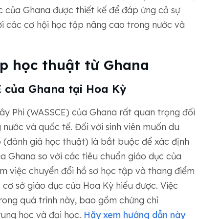
ọc của Ghana được thiết kế để đáp ứng cả sự
ới các cơ hội học tập nâng cao trong nước và
p học thuật từ Ghana
 của Ghana tại Hoa Kỳ
Tây Phi (WASSCE) của Ghana rất quan trọng đối
g nước và quốc tế. Đối với sinh viên muốn du
 (đánh giá học thuật) là bắt buộc để xác định
a Ghana so với các tiêu chuẩn giáo dục của
m việc chuyển đổi hồ sơ học tập và thang điểm
cơ sở giáo dục của Hoa Kỳ hiểu được. Việc
 trong quá trình này, bao gồm chứng chỉ
ung học và đại học.
Hãy xem hướng dẫn này