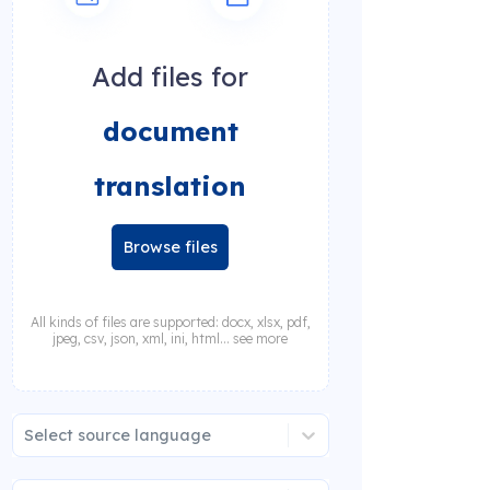
Add files for
document
translation
Browse files
All kinds of files are supported: docx, xlsx, pdf,
jpeg, csv, json, xml, ini, html... see more
Select source language