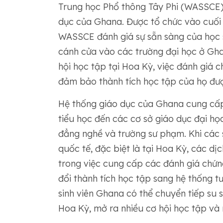
Trung học Phổ thông Tây Phi (WASSCE) 
dục của Ghana. Được tổ chức vào cuối 
WASSCE đánh giá sự sẵn sàng của học si
cánh cửa vào các trường đại học ở Ghan
hội học tập tại Hoa Kỳ, việc đánh giá 
đảm bảo thành tích học tập của họ đượ
Hệ thống giáo dục của Ghana cung cấp m
tiểu học đến các cơ sở giáo dục đại họ
đẳng nghề và trường sư phạm. Khi các s
quốc tế, đặc biệt là tại Hoa Kỳ, các d
trong việc cung cấp các đánh giá chứng
đổi thành tích học tập sang hệ thống
sinh viên Ghana có thể chuyển tiếp su 
Hoa Kỳ, mở ra nhiều cơ hội học tập và 