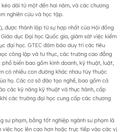
ĩ kéo dài từ một đến hai năm, và các chương
năm nghiên cứu và học tập.
, được thành lập từ sự hợp nhất của Hội đồng
Giáo dục Đại học Quốc gia, giám sát việc kiểm
dục đại học. GTEC đảm bảo duy trì các tiêu
học công lập và tư thục, các trường cao đẳng
phổ biến bao gồm kinh doanh, kỹ thuật, luật,
iên có nhiều con đường khác nhau tùy thuộc
của họ. Các cơ sở đào tạo nghề, bao gồm cả
ào các kỹ năng kỹ thuật và thực hành, cấp
khi các trường đại học cung cấp các chương
ẳng sư phạm, bằng tốt nghiệp ngành sư phạm là
việc học lên cao hơn hoặc trực tiếp vào các vị