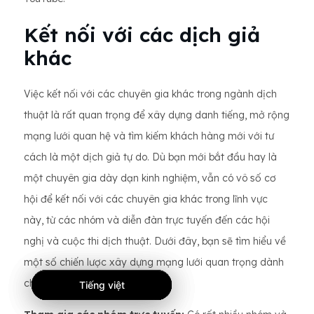
Kết nối với các dịch giả
khác
Việc kết nối với các chuyên gia khác trong ngành dịch
thuật là rất quan trọng để xây dựng danh tiếng, mở rộng
mạng lưới quan hệ và tìm kiếm khách hàng mới với tư
cách là một dịch giả tự do. Dù bạn mới bắt đầu hay là
một chuyên gia dày dạn kinh nghiệm, vẫn có vô số cơ
hội để kết nối với các chuyên gia khác trong lĩnh vực
này, từ các nhóm và diễn đàn trực tuyến đến các hội
nghị và cuộc thi dịch thuật. Dưới đây, bạn sẽ tìm hiểu về
một số chiến lược xây dựng mạng lưới quan trọng dành
cho người dịch tự do.
Tiếng việt
Tiếng việt
Tiếng việt