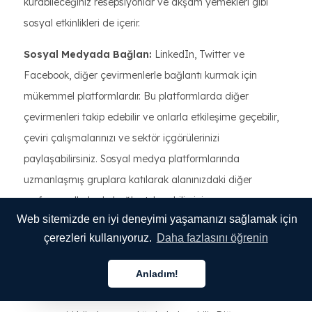
kurabileceğiniz resepsiyonlar ve akşam yemekleri gibi
sosyal etkinlikleri de içerir.
Sosyal Medyada Bağlan:
LinkedIn, Twitter ve
Facebook, diğer çevirmenlerle bağlantı kurmak için
mükemmel platformlardır. Bu platformlarda diğer
çevirmenleri takip edebilir ve onlarla etkileşime geçebilir,
çeviri çalışmalarınızı ve sektör içgörülerinizi
paylaşabilirsiniz. Sosyal medya platformlarında
uzmanlaşmış gruplara katılarak alanınızdaki diğer
profesyonellerle de bağlantı kurabilirsiniz.
Web sitemizde en iyi deneyimi yaşamanızı sağlamak için
Projelerde İşbirliği Yapın:
Diğer çevirmenlerle projeler
çerezleri kullanıyoruz.
Daha fazlasını öğrenin
üzerinde işbirliği yapmak, ilişkiler kurmanın ve ağınızı
genişletmenin başka bir yoludur. Potansiyel ortak
Anladım!
Türkçe
çalışanlar çevrimiçi gruplar, sosyal medya platformları