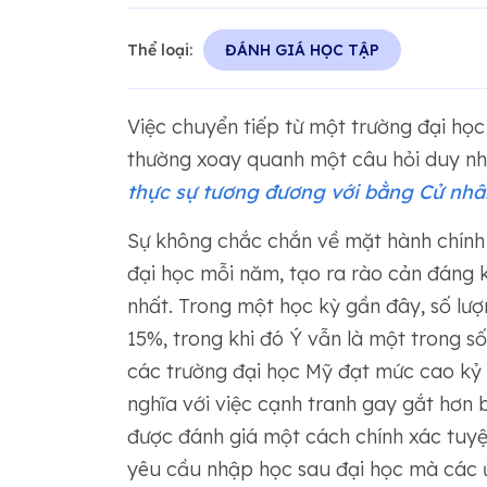
Thể loại:
ĐÁNH GIÁ HỌC TẬP
Việc chuyển tiếp từ một trường đại họ
thường xoay quanh một câu hỏi duy nh
thực sự tương đương với bằng Cử nh
Sự không chắc chắn về mặt hành chính
đại học mỗi năm, tạo ra rào cản đáng k
nhất. Trong một học kỳ gần đây, số lượ
15%, trong khi đó Ý vẫn là một trong số 
các trường đại học Mỹ đạt mức cao kỷ l
nghĩa với việc cạnh tranh gay gắt hơn
được đánh giá một cách chính xác tuy
yêu cầu nhập học sau đại học mà các ứ