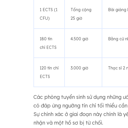
1 ECTS (1
Tổng cộng
Bài giảng 
CFU)
25 giờ
180 tín
4.500 giờ
Bằng cử n
chỉ ECTS
120 tín chỉ
3.000 giờ
Thạc sĩ 2
ECTS
Các phòng tuyển sinh sử dụng những ư
có đáp ứng ngưỡng tín chỉ tối thiểu cần
Sự chính xác ở giai đoạn này chính là 
nhận và một hồ sơ bị từ chối.