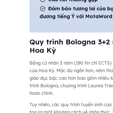
Đảm bảo tương lai của bạ
đương tiếng Ý với MotaWord
Quy trình Bologna 3+2 
Hoa Kỳ
Bằng cử nhân 3 năm (180 tín chỉ ECTS)
của Hoa Kỳ. Mặc dù ngắn hơn, năm thứ
giáo dục bậc cao hơn bao gồm nhiều ki
trình Bologna, chương trình Laurea Tri
hoàn chỉnh.
Tuy nhiên, các quy trình tuyển sinh củ
tạo ra một khoảng cách về nhận thức. 