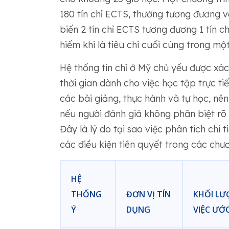
180 tín chỉ ECTS, thường tương đương vớ
biến 2 tín chỉ ECTS tương đương 1 tín c
hiếm khi là tiêu chí cuối cùng trong mộ
Hệ thống tín chỉ ở Mỹ chủ yếu được xác đ
thời gian dành cho việc học tập trực ti
các bài giảng, thực hành và tự học, nên
nếu người đánh giá không phân biệt rõ 
Đây là lý do tại sao việc phân tích chi 
các điều kiện tiên quyết trong các chươ
HỆ
THỐNG
ĐƠN VỊ TÍN
KHỐI L
Ý
DỤNG
VIỆC ƯỚ