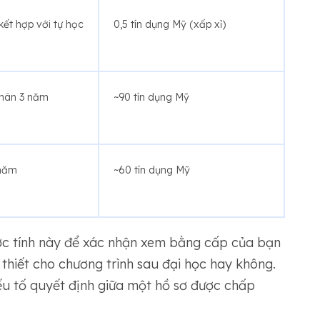
kết hợp với tự học
0,5 tín dụng Mỹ (xấp xỉ)
hân 3 năm
~90 tín dụng Mỹ
 năm
~60 tín dụng Mỹ
ớc tính này để xác nhận xem bằng cấp của bạn
 thiết cho chương trình sau đại học hay không.
yếu tố quyết định giữa một hồ sơ được chấp