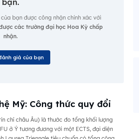
bạn.
của bạn được công nhận chính xác với
được các trường đại học Hoa Kỳ chấp
nhận.
đánh giá của bạn
 hệ Mỹ: Công thức quy đổi
ín chỉ châu Âu) là thước đo tổng khối lượng
CFU ở Ý tương đương với một ECTS, đại diện
nh Laurea Triennale tiêu chuẩn có tổng cộng