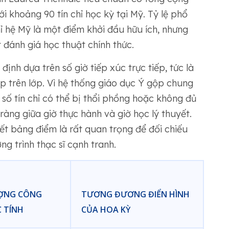
i khoảng 90 tín chỉ học kỳ tại Mỹ. Tỷ lệ phổ
hỉ hệ Mỹ là một điểm khởi đầu hữu ích, nhưng
t đánh giá học thuật chính thức.
ịnh dựa trên số giờ tiếp xúc trực tiếp, tức là
ếp trên lớp. Vì hệ thống giáo dục Ý gộp chung
 số tín chỉ có thể bị thổi phồng hoặc không đủ
ràng giữa giờ thực hành và giờ học lý thuyết.
tiết bảng điểm là rất quan trọng để đối chiếu
ng trình thạc sĩ cạnh tranh.
ƯỢNG CÔNG
TƯƠNG ĐƯƠNG ĐIỂN HÌNH
C TÍNH
CỦA HOA KỲ