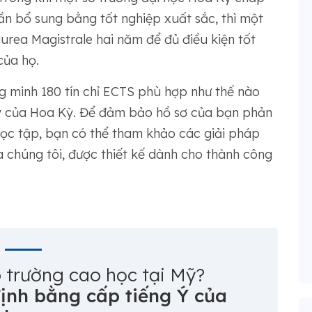
hần bổ sung bằng tốt nghiệp xuất sắc, thì một
urea Magistrale hai năm để đủ điều kiện tốt
của họ.
ng minh 180 tín chỉ ECTS phù hợp như thế nào
ạy của Hoa Kỳ. Để đảm bảo hồ sơ của bạn phản
 học tập, bạn có thể tham khảo các giải pháp
 chúng tôi, được thiết kế dành cho thành công
 trường cao học tại Mỹ?
ịnh bằng cấp tiếng Ý của