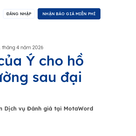
ĐĂNG NHẬP
NHẬN BÁO GIÁ MIỄN PHÍ
1 tháng 4 năm 2026
của Ý cho hồ
ường sau đại
ận Dịch vụ Đánh giá tại MotaWord