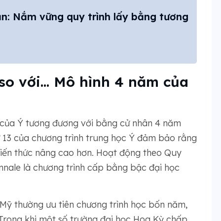
n: Nắm vững quy trình lấy bằng tương
so với... Mô hình 4 năm của
 của Ý tương đương với bằng cử nhân 4 năm
 13 của chương trình trung học Ý đảm bảo rằng
ến ​​thức nâng cao hơn. Hoạt động theo Quy
ennale là chương trình cấp bằng bậc đại học
a Mỹ thường ưu tiên chương trình học bốn năm,
Trong khi một số trường đại học Hoa Kỳ chấp