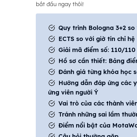
bắt đầu ngay thôi!
Quy trình Bologna 3+2 so
ECTS so với giờ tín chỉ h
Giải mã điểm số: 110/110
Hồ sơ cần thiết: Bảng đi
Đánh giá từng khóa học so
Hướng dẫn đáp ứng các yê
ứng viên người Ý
Vai trò của các thành vi
Tránh những sai lầm thườ
Điểm nổi bật của MotaWor
Câu hỏi thường gặp