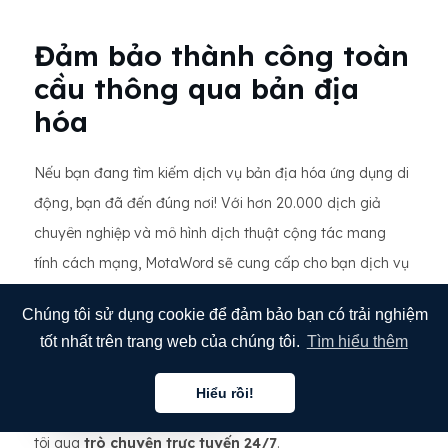
Đảm bảo thành công toàn
cầu thông qua bản địa
hóa
Nếu bạn đang tìm kiếm dịch vụ bản địa hóa ứng dụng di
động, bạn đã đến đúng nơi! Với hơn 20.000 dịch giả
chuyên nghiệp và mô hình dịch thuật cộng tác mang
tính cách mạng, MotaWord sẽ cung cấp cho bạn dịch vụ
dịch thuật ứng dụng tốt nhất đồng thời giữ chi phí dịch
Chúng tôi sử dụng cookie để đảm bảo bạn có trải nghiệm
thuật ứng dụng ở mức thấp. Để biết thêm thông tin về
tốt nhất trên trang web của chúng tôi.
Tìm hiểu thêm
cách bản địa hóa ứng dụng của bạn với MotaWord, vui
lòng gửi email cho chúng tôi theo địa chỉ
Hiểu rồi!
Tiếng việt
info@motaword.com hoặc trò chuyện trực tiếp với chúng
tôi qua
trò chuyện trực tuyến 24/7
.