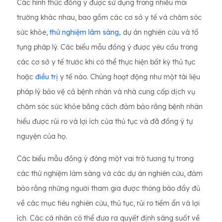
Các hình thức đồng ý được sử dụng trong nhiều môi
trường khác nhau, bao gồm các cơ sở y tế và chăm sóc
sức khỏe,
thử nghiệm lâm sàng,
dự án nghiên cứu và tố
tụng pháp lý. Các biểu mẫu đồng ý được yêu cầu trong
các cơ sở y tế trước khi có thể thực hiện bất kỳ thủ tục
hoặc
điều trị
y tế nào. Chúng hoạt động như một tài liệu
pháp lý bảo vệ cả bệnh nhân và nhà cung cấp dịch vụ
chăm sóc sức khỏe bằng cách đảm bảo rằng bệnh nhân
hiểu được rủi ro và lợi ích của thủ tục và đã đồng ý tự
nguyện của họ.
Các biểu mẫu đồng ý đóng một vai trò tương tự trong
các thử nghiệm lâm sàng và các dự án nghiên cứu, đảm
bảo rằng những người tham gia được thông báo đầy đủ
về các mục tiêu nghiên cứu, thủ tục, rủi ro tiềm ẩn và lợi
ích. Các cá nhân có thể đưa ra quyết định sáng suốt về