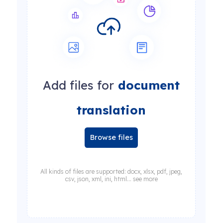
Add files for
document
translation
Browse files
All kinds of files are supported: docx, xlsx, pdf, jpeg,
csv, json, xml, ini, html... see more