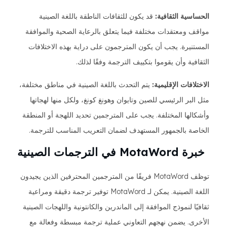
الحساسية الثقافية:
قد يكون للثقافات الناطقة باللغة الصينية
مواقف ومعتقدات مختلفة فيما يتعلق بالرعاية الصحية والموافقة
المستنيرة. يجب أن يكون المترجمون على دراية بهذه الاختلافات
الثقافية وأن يقوموا بتكييف الترجمة وفقًا لذلك.
الاختلافات الإقليمية:
يتم التحدث باللغة الصينية في مناطق مختلفة،
مثل البر الرئيسي للصين وتايوان وهونغ كونغ، ولكل منها لهجاتها
وأشكالها المختلفة. يجب على المترجمين تحديد اللهجة أو المنطقة
الخاصة بالجمهور المستهدف لضمان التعريب المناسب للترجمة.
خبرة MotaWord في الترجمات الصينية
توظف MotaWord فريقًا من المترجمين المحترفين الذين يجيدون
اللغة الصينية. يمكن لـ MotaWord توفير ترجمة دقيقة ومراعية
ثقافيًا لنموذج الموافقة إلى الماندرين والكانتونية واللهجات الصينية
الأخرى. يضمن نهجهم التعاوني عملية ترجمة مبسطة وفعالة مع