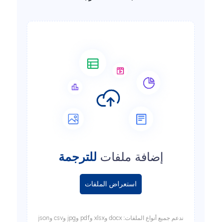
إضافة ملفات
للترجمة
استعراض الملفات
ندعم جميع أنواع الملفات: docx وxlsx وpdf وjpg وcsv وjson