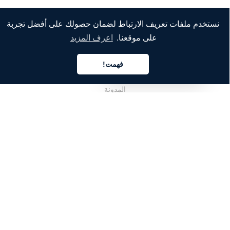
نستخدم ملفات تعريف الارتباط لضمان حصولك على أفضل تجربة
الشركة
على موقعنا.
اعرف المزيد
من نحن
فهمت!
خدماتنا
العربية
المدونة
الأسئلة الشائعة
فريقنا
الوظائف
المجال القانوني
اتصل بنا
للعملاء