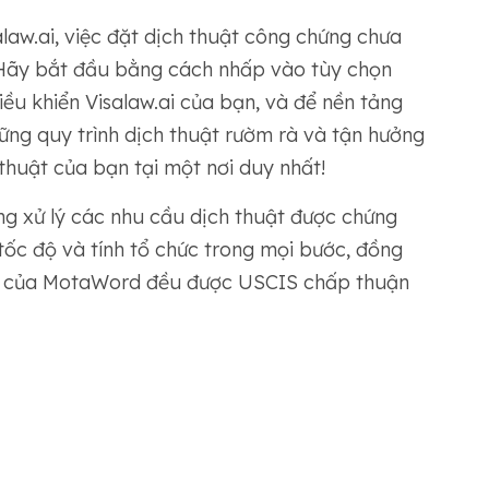
law.ai, việc đặt dịch thuật công chứng chưa
. Hãy bắt đầu bằng cách nhấp vào tùy chọn
iều khiển Visalaw.ai của bạn, và để nền tảng
hững quy trình dịch thuật rườm rà và tận hưởng
 thuật của bạn tại một nơi duy nhất!
ng xử lý các nhu cầu dịch thuật được chứng
tốc độ và tính tổ chức trong mọi bước, đồng
ch của MotaWord đều được USCIS chấp thuận