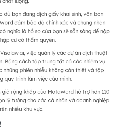
 chất lượng.
ho dù bạn đang dịch giấy khai sinh, văn bản
taWord đảm bảo độ chính xác và chứng nhận
 có nghĩa là hồ sơ của bạn sẽ sẵn sàng để nộp
nhập cư có thẩm quyền.
 Visalaw.ai, việc quản lý các dự án dịch thuật
n. Bằng cách tập trung tất cả các nhiệm vụ
c những phiền nhiễu không cần thiết và tập
g quy trình làm việc của mình.
ch giả rộng khắp của MotaWord hỗ trợ hơn 110
họn lý tưởng cho các cá nhân và doanh nghiệp
trên nhiều khu vực.
!