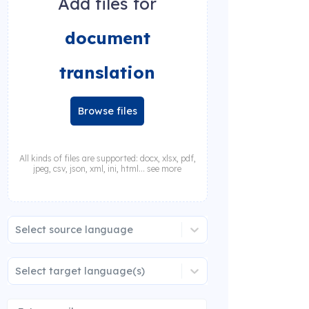
Add files for
document
translation
Browse files
All kinds of files are supported: docx, xlsx, pdf,
jpeg, csv, json, xml, ini, html... see more
Select source language
Select target language(s)