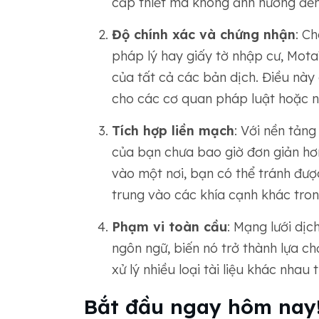
cấp thiết mà không ảnh hưởng đến
Độ chính xác và chứng nhận
: C
pháp lý hay giấy tờ nhập cư, Mo
của tất cả các bản dịch. Điều này
cho các cơ quan pháp luật hoặc 
Tích hợp liền mạch
: Với nền tảng
của bạn chưa bao giờ đơn giản hơ
vào một nơi, bạn có thể tránh đượ
trung vào các khía cạnh khác tron
Phạm vi toàn cầu
: Mạng lưới dị
ngôn ngữ, biến nó trở thành lựa c
xử lý nhiều loại tài liệu khác nhau 
Bắt đầu ngay hôm nay