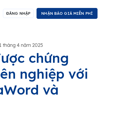
ĐĂNG NHẬP
NHẬN BÁO GIÁ MIỄN PHÍ
1 tháng 4 năm 2025
được chứng
ên nghiệp với
taWord và