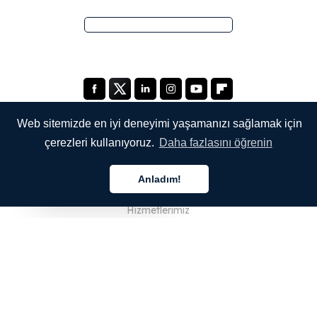
Web sitemizde en iyi deneyimi yaşamanızı sağlamak için
çerezleri kullanıyoruz.
Daha fazlasını öğrenin
ŞİRKETİMİZ
Anladım!
Hakkımızda
Türkçe
Hizmetlerimiz
Blog
SSS
Ekibimiz
Kariyer