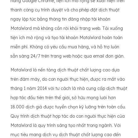
hàng Google Chrome, tiện ích mở rộng sẽ xuất hiện trên
thanh công cụ trình duyệt và cho phép đặt dịch thuật
ngay lập tức bằng thông tin đăng nhập tài khoản
MotaWord mà không cần rời khỏi trang web. Tải xuống
tiện ích mở rộng và tạo tài khoản MotaWord hoàn toàn
miễn phí. Không có yêu cầu mua hàng, và hỗ trợ luôn
sẵn sàng 24/7 trên trang web hoặc qua email đơn giản.
MotaWord là nền tảng dịch thuật chất lượng cao dựa
trên đám mây, do con người thực hiện, được ra mắt vào
tháng 1 năm 2014 với tư cách là nhà cung cấp dịch thuật
hợp tác đầu tiên trên thế giới, sở hữu mạng lưới hơn
18.000 dịch giả được tuyển chọn kỹ lưỡng trên toàn cầu.
Quy trình dịch thuật hợp tác do con người thực hiện của
MotaWord là quy trình sáng tạo nhất trong ngành. Với
mục tiêu mang dịch vụ dịch thuật chất lượng cao đến