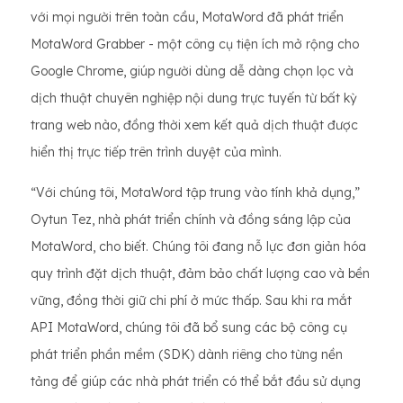
với mọi người trên toàn cầu, MotaWord đã phát triển
MotaWord Grabber - một công cụ tiện ích mở rộng cho
Google Chrome, giúp người dùng dễ dàng chọn lọc và
dịch thuật chuyên nghiệp nội dung trực tuyến từ bất kỳ
trang web nào, đồng thời xem kết quả dịch thuật được
hiển thị trực tiếp trên trình duyệt của mình.
“Với chúng tôi, MotaWord tập trung vào tính khả dụng,”
Oytun Tez, nhà phát triển chính và đồng sáng lập của
MotaWord, cho biết. Chúng tôi đang nỗ lực đơn giản hóa
quy trình đặt dịch thuật, đảm bảo chất lượng cao và bền
vững, đồng thời giữ chi phí ở mức thấp. Sau khi ra mắt
API MotaWord, chúng tôi đã bổ sung các bộ công cụ
phát triển phần mềm (SDK) dành riêng cho từng nền
tảng để giúp các nhà phát triển có thể bắt đầu sử dụng