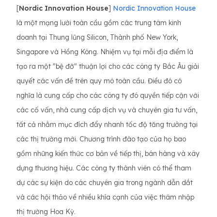
[
Nordic Innovation House
]
Nordic Innovation House
là một mạng lưới toàn cầu gồm các trung tâm kinh
doanh tại Thung lũng Silicon, Thành phố New York,
Singapore và Hồng Kông. Nhiệm vụ tại mỗi địa điểm là
tạo ra một "bệ đỡ" thuận lợi cho các công ty Bắc Âu giải
quyết các vấn đề trên quy mô toàn cầu. Điều đó có
nghĩa là cung cấp cho các công ty đó quyền tiếp cận với
các cố vấn, nhà cung cấp dịch vụ và chuyên gia tư vấn,
tất cả nhằm mục đích đẩy nhanh tốc độ tăng trưởng tại
các thị trường mới. Chương trình đào tạo của họ bao
gồm những kiến ​​thức cơ bản về tiếp thị, bán hàng và xây
dựng thương hiệu. Các công ty thành viên có thể tham
dự các sự kiện do các chuyên gia trong ngành dẫn dắt
và các hội thảo về nhiều khía cạnh của việc thâm nhập
thị trường Hoa Kỳ.