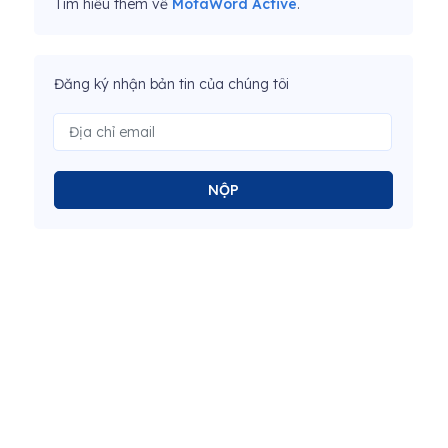
Tìm hiểu thêm về
MotaWord Active
.
Đăng ký nhận bản tin của chúng tôi
NỘP