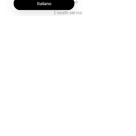
Chi siamo
Italiano
I nostri servizi
Blog
Domande frequenti
Il nostro team
Opportunità di lavoro
Note legali
Contattaci
PER I CLIENTI
Accedi
Registrati
Caratteristiche