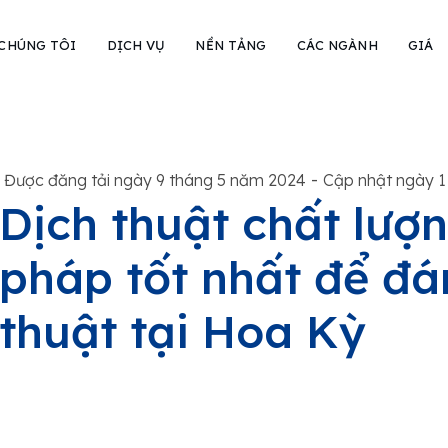
 CHÚNG TÔI
DỊCH VỤ
NỀN TẢNG
CÁC NGÀNH
GIÁ
-
Được đăng tải ngày 9 tháng 5 năm 2024
Cập nhật ngày 1
Dịch thuật chất lượ
pháp tốt nhất để đá
thuật tại Hoa Kỳ