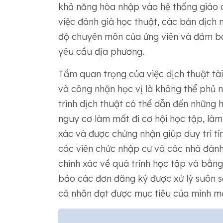
khả năng hòa nhập vào hệ thống giáo dụ
việc đánh giá học thuật, các bản dịch 
độ chuyên môn của ứng viên và đảm b
yêu cầu địa phương.
Tầm quan trọng của việc dịch thuật tài 
và công nhận học vị là không thể phủ n
trình dịch thuật có thể dẫn đến những h
nguy cơ làm mất đi cơ hội học tập, làm
xác và được chứng nhận giúp duy trì tí
các viên chức nhập cư và các nhà đánh
chính xác về quá trình học tập và bằn
bảo các đơn đăng ký được xử lý suôn s
cá nhân đạt được mục tiêu của mình một