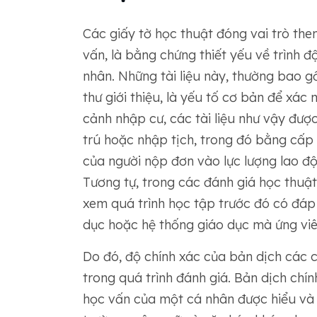
Các giấy tờ học thuật đóng vai trò the
vấn, là bằng chứng thiết yếu về trình
nhân. Những tài liệu này, thường bao 
thư giới thiệu, là yếu tố cơ bản để xác
cảnh nhập cư, các tài liệu như vậy được
trú hoặc nhập tịch, trong đó bằng cấp
của người nộp đơn vào lực lượng lao độ
Tương tự, trong các đánh giá học thuật
xem quá trình học tập trước đó có đáp
dục hoặc hệ thống giáo dục mà ứng viê
Do đó, độ chính xác của bản dịch các c
trong quá trình đánh giá. Bản dịch ch
học vấn của một cá nhân được hiểu và