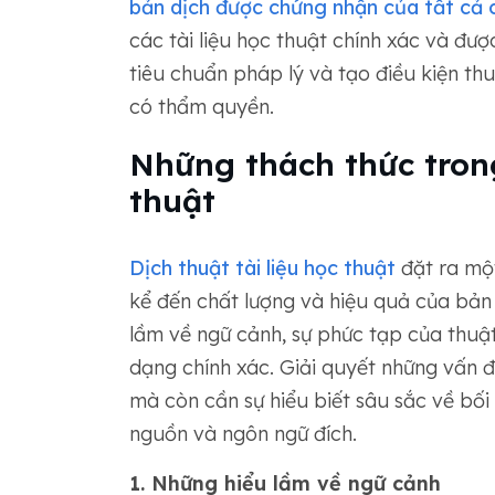
bản dịch được chứng nhận của tất cả c
các tài liệu học thuật chính xác và đư
tiêu chuẩn pháp lý và tạo điều kiện th
có thẩm quyền.
Những thách thức trong
thuật
Dịch thuật tài liệu học thuật
đặt ra mộ
kể đến chất lượng và hiệu quả của bản
lầm về ngữ cảnh, sự phức tạp của thuậ
dạng chính xác. Giải quyết những vấn 
mà còn cần sự hiểu biết sâu sắc về bố
nguồn và ngôn ngữ đích.
1. Những hiểu lầm về ngữ cảnh