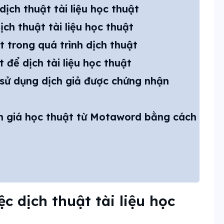
ịch thuật tài liệu học thuật
ch thuật tài liệu học thuật
 trong quá trình dịch thuật
để dịch tài liệu học thuật
sử dụng dịch giả được chứng nhận
h giá học thuật từ Motaword bằng cách
c dịch thuật tài liệu học