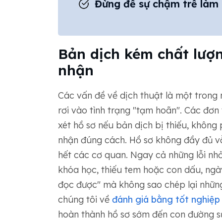
Đừng để sự chậm trễ làm 
Bản dịch kém chất lượ
nhận
Các vấn đề về dịch thuật là một trong
rơi vào tình trạng "tạm hoãn". Các đơn
xét hồ sơ nếu bản dịch bị thiếu, khôn
nhận đúng cách. Hồ sơ không đầy đủ v
hết các cơ quan. Ngay cả những lỗi nhỏ
khóa học, thiếu tem hoặc con dấu, ngà
đọc được" mà không sao chép lại những 
chúng tôi về
đánh giá bằng tốt nghiệp
hoàn thành hồ sơ sớm đến con đường s