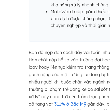
khả năng xử lý nhanh chóng.
MotaWord giúp giảm thiểu sự
bản dịch được chứng nhận, đ
chuyên nghiệp và thời gian 
Bạn đã nộp đơn cách đây vài tuần, nhưng
Hạn chót nộp hồ sơ vào trường đại học
loay hoay liên tục kiểm tra trang thông
gánh nặng của một tương lai đang bị tr
nhiều người khi bước chân vào ngành n
thường bị chậm trễ đáng kể do sai sót t
xử lý" này càng trở nên trầm trọng hơn 
đã tăng vọt
311% ở Bắc Mỹ
gần đây, b