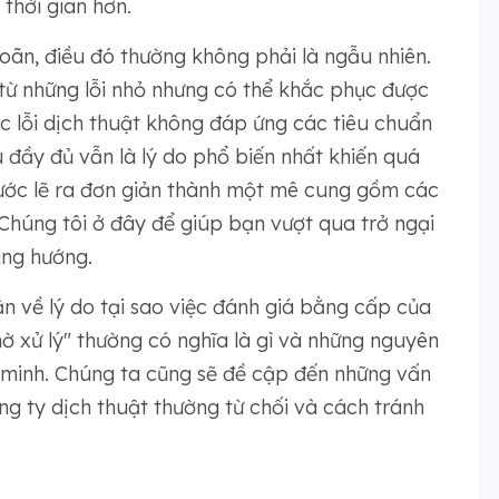
 thời gian hơn.
 hoãn, điều đó thường không phải là ngẫu nhiên.
từ những lỗi nhỏ nhưng có thể khắc phục được
c lỗi dịch thuật không đáp ứng các tiêu chuẩn
ệu đầy đủ vẫn là lý do phổ biến nhất khiến quá
bước lẽ ra đơn giản thành một mê cung gồm các
 Chúng tôi ở đây để giúp bạn vượt qua trở ngại
úng hướng.
ận về lý do tại sao việc đánh giá bằng cấp của
hờ xử lý" thường có nghĩa là gì và những nguyên
 minh. Chúng ta cũng sẽ đề cập đến những vấn
g ty dịch thuật thường từ chối và cách tránh