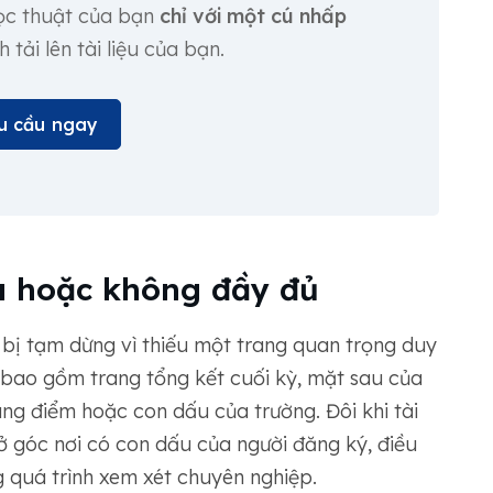
học thuật của bạn
chỉ với một cú nhấp
tải lên tài liệu của bạn.
u cầu ngay
iếu hoặc không đầy đủ
ỉ bị tạm dừng vì thiếu một trang quan trọng duy
 bao gồm trang tổng kết cuối kỳ, mặt sau của
ng điểm hoặc con dấu của trường. Đôi khi tài
ở góc nơi có con dấu của người đăng ký, điều
 quá trình xem xét chuyên nghiệp.