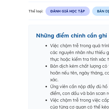
Thể loại:
ĐÁNH GIÁ HỌC TẬP
BẢN D
Những điểm chính cần ghi
Việc chậm trễ trong quá trì
các nguyên nhân như thiếu gi
thực hoặc kiểm tra tính xác 
Bản dịch kém chất lượng có t
hoãn nếu tên, ngày tháng, c
xác.
Ứng viên cần nộp đầy đủ hồ 
điểm, con dấu và bản scan rõ
Việc chậm trễ trong việc cấp
của từng cơ quan có thể kéo