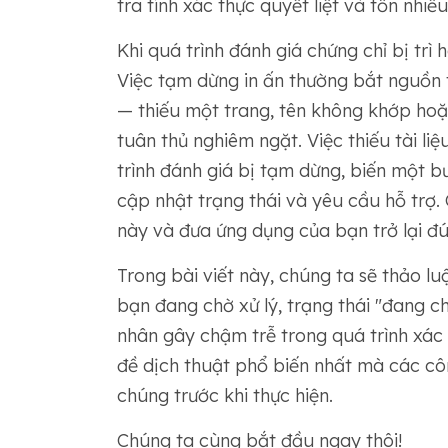
tra tính xác thực quyết liệt và tốn nhiều
Khi quá trình đánh giá chứng chỉ bị trì
Việc tạm dừng in ấn thường bắt nguồn 
— thiếu một trang, tên không khớp hoặ
tuân thủ nghiêm ngặt. Việc thiếu tài li
trình đánh giá bị tạm dừng, biến một 
cập nhật trạng thái và yêu cầu hỗ trợ.
này và đưa ứng dụng của bạn trở lại đ
Trong bài viết này, chúng ta sẽ thảo lu
bạn đang chờ xử lý, trạng thái "đang c
nhân gây chậm trễ trong quá trình xác
đề dịch thuật phổ biến nhất mà các côn
chúng trước khi thực hiện.
Chúng ta cùng bắt đầu ngay thôi!