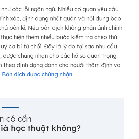
 như các lỗi ngôn ngữ. Nhiều cơ quan yêu cầu
hính xác, định dạng nhất quán và nội dung bao
 chú bên lề. Nếu bản dịch không phản ánh chính
 thực hiện thêm nhiều bước kiểm tra chéo thủ
uy cơ bị từ chối. Đây là lý do tại sao nhu cầu
, được chứng nhận cho các hồ sơ quan trọng.
 theo định dạng dành cho người thẩm định và
:
Bản dịch được chứng nhận
.
n có cần
iá học thuật không?