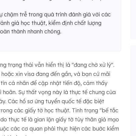
 chậm trễ trong quá trình đánh giá với các
ánh giá học thuật, kiểm định chất lượng
hoàn thành nhanh chóng.
 trạng thái vẫn hiển thị là "đang chờ xử lý".
 hoặc xin visa đang đến gần, và bạn cứ mãi
 tin cá nhân để cập nhật tiến độ, cảm thấy
ì hoãn. Sự thất vọng này là thực tế chung của
ày. Các hồ sơ ứng tuyển quốc tế đặc biệt
rong các giấy tờ học thuật. Tình trạng "bế tắc
do thực tế là gian lận giấy tờ tùy thân giả mạo
uộc các cơ quan phải thực hiện các bước kiểm