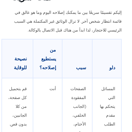
إليكم تقسيمًا سريعًا بين ما يمكنك إصلاحه اليوم وما هو عالق في
قائمة انتظار شخص آخر. لا تزال الوثائق غير المكتملة هي السبب
الرئيسي للاحتجاز، لذا ابدأ من هناك قبل الاتصال بالوكالة.
من
يستطيع
نصيحة
دلو
سبب
إصلاحه؟
للوقاية
المسائل
الصفحات
أنت
قم بتحميل
التي
المفقودة
كل صفحة،
يتحكم بها
(الجانب
من كلا
مقدم
الخلفي،
الجانبين،
الطلب
الأختام،
بدون قص.