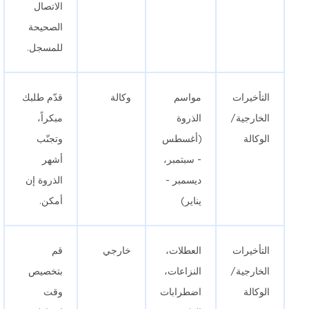
الاتصال
الصحيحة
للمسجل.
التأخيرات
مواسم
وكالة
قدّم طلبك
الخارجية/
الذروة
مبكراً،
الوكالة
(أغسطس
وتجنّب
- سبتمبر،
أشهر
ديسمبر -
الذروة إن
يناير)
أمكن.
التأخيرات
العطلات،
خارجي
قم
الخارجية/
النزاعات،
بتخصيص
الوكالة
اضطرابات
وقت