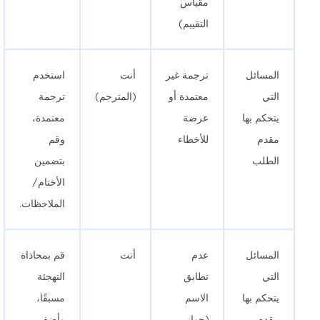
مقياس
التقييم)
المسائل
ترجمة غير
أنت
استخدم
التي
معتمدة أو
(المترجم)
ترجمة
يتحكم بها
عرضة
معتمدة،
مقدم
للأخطاء
وقم
الطلب
بتضمين
الأختام/
الملاحظات.
المسائل
عدم
أنت
قم بمحاذاة
التي
تطابق
التهجئة
يتحكم بها
الاسم
مسبقًا،
مقدم
(جواز
وأضف