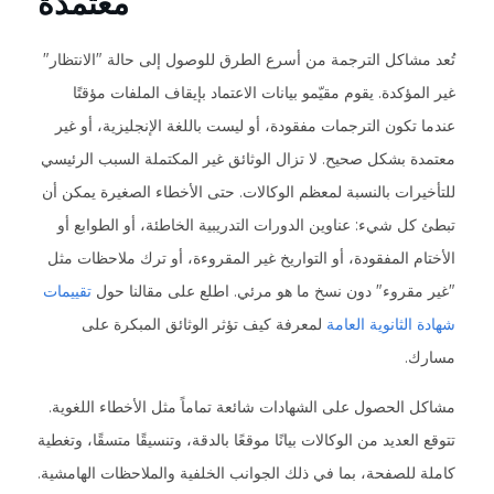
معتمدة
تُعد مشاكل الترجمة من أسرع الطرق للوصول إلى حالة "الانتظار"
غير المؤكدة. يقوم مقيّمو بيانات الاعتماد بإيقاف الملفات مؤقتًا
عندما تكون الترجمات مفقودة، أو ليست باللغة الإنجليزية، أو غير
معتمدة بشكل صحيح. لا تزال الوثائق غير المكتملة السبب الرئيسي
للتأخيرات بالنسبة لمعظم الوكالات. حتى الأخطاء الصغيرة يمكن أن
تبطئ كل شيء: عناوين الدورات التدريبية الخاطئة، أو الطوابع أو
الأختام المفقودة، أو التواريخ غير المقروءة، أو ترك ملاحظات مثل
"غير مقروء" دون نسخ ما هو مرئي. اطلع على مقالنا حول
تقييمات
شهادة الثانوية العامة
لمعرفة كيف تؤثر الوثائق المبكرة على
مسارك.
مشاكل الحصول على الشهادات شائعة تماماً مثل الأخطاء اللغوية.
تتوقع العديد من الوكالات بيانًا موقعًا بالدقة، وتنسيقًا متسقًا، وتغطية
كاملة للصفحة، بما في ذلك الجوانب الخلفية والملاحظات الهامشية.