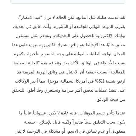
لقد قدمت طلبك قبل أسابيع، لكن الحالة لا تزال "قيد الانتظار".
يقترب الموعد النهائي للجامعة أو التأشيرة، وأنت عالق في تحديث
بوابتك الإلكترونية للحصول على التحديثات، وتشعر بثقل مستقبل
معلق حاليًا. هذا الإحباط هو واقع مشترك لكثيرين ممن يدخلون هذا
المجال. تواجه الطلبات الدولية على وجه الخصوص تأخيرات كبيرة
بسبب الأخطاء في الوثائق الأكاديمية. وتتفاقم هذه "الحالة المعلقة
للمعالجة" بسبب حقيقة أن الاحتيال في وثائق الهوية المزيفة قد
ارتفع بنسبة 311% في أمريكا الشمالية مؤخرًا، مما أجبر الوكالات
على تنفيذ عمليات تدقيق أكثر صرامة وتستغرق وقتًا أطول للتحقق
من صحة الوثائق.
عندما يتأخر تقييم المؤهلات، فإنه عادة لا يكون عشوائياً. غالباً ما
يكون سبب التعليق شيئاً صغيراً ولكنه قابل للإصلاح - صفحة
مفقودة، أو عدم تطابق في الاسم، أو مشكلة في الترجمة لا تفي