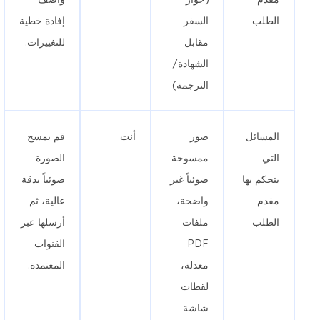
الطلب
السفر
إفادة خطية
مقابل
للتغييرات.
الشهادة/
الترجمة)
المسائل
صور
أنت
قم بمسح
التي
ممسوحة
الصورة
يتحكم بها
ضوئياً غير
ضوئياً بدقة
مقدم
واضحة،
عالية، ثم
الطلب
ملفات
أرسلها عبر
PDF
القنوات
معدلة،
المعتمدة.
لقطات
شاشة