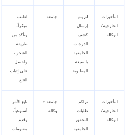
التأخيرات
لم يتم
جامعة
اطلب
الخارجية/
إرسال
مبكراً،
الوكالة
كشف
وتأكد من
الدرجات
طريقة
الجامعية
الشحن،
بالصيغة
واحصل
المطلوبة
على إثبات
التتبع.
التأخيرات
تراكم
جامعة +
تابع الأمر
الخارجية/
طلبات
وكالة
أسبوعياً،
الوكالة
التحقق
وقدم
الجامعية
معلومات