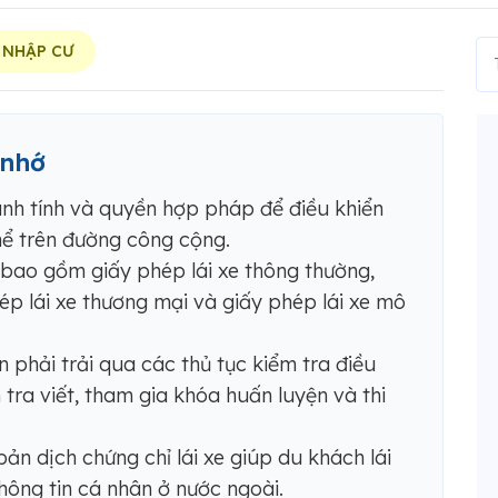
 NHẬP CƯ
 nhớ
anh tính và quyền hợp pháp để điều khiển
hể trên đường công cộng.
 bao gồm giấy phép lái xe thông thường,
hép lái xe thương mại và giấy phép lái xe mô
n phải trải qua các thủ tục kiểm tra điều
 tra viết, tham gia khóa huấn luyện và thi
bản dịch chứng chỉ lái xe giúp du khách lái
hông tin cá nhân ở nước ngoài.