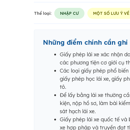
Thể loại:
NHẬP CƯ
MỘT SỐ LƯU Ý VỀ
Những điểm chính cần ghi
Giấy phép lái xe xác nhận d
các phương tiện cơ giới cụ t
Các loại giấy phép phổ biến
giấy phép học lái xe, giấy p
tô.
Để lấy bằng lái xe thường cầ
kiện, nộp hồ sơ, làm bài kiểm
sát hạch lái xe.
Giấy phép lái xe quốc tế và 
xe hợp pháp và truyền đạt t