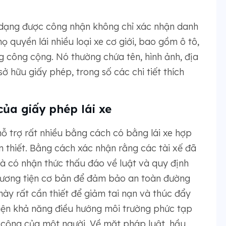
n dạng được công nhận không chỉ xác nhận danh
 quyền lái nhiều loại xe cơ giới, bao gồm ô tô,
g công cộng. Nó thường chứa tên, hình ảnh, địa
ở hữu giấy phép, trong số các chi tiết thích
ủa giấy phép lái xe
ỗ trợ rất nhiều bằng cách có bằng lái xe hợp
n thiết. Bằng cách xác nhận rằng các tài xế đã
à có nhận thức thấu đáo về luật và quy định
phương tiện cơ bản để đảm bảo an toàn đường
ày rất cần thiết để giảm tai nạn và thúc đẩy
hiện khả năng điều hướng môi trường phức tạp
cộng của một người. Về mặt pháp luật, hầu