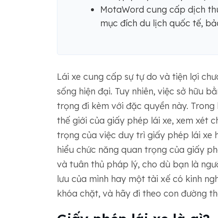
MotaWord cung cấp dịch thu
mục đích du lịch quốc tế, bả
Lái xe cung cấp sự tự do và tiện lợi c
sống hiện đại. Tuy nhiên, việc sở hữu b
trọng đi kèm với đặc quyền này. Trong 
thế giới của giấy phép lái xe, xem xét
trọng của việc duy trì giấy phép lái xe 
hiểu chức năng quan trọng của giấy phé
và tuân thủ pháp lý, cho dù bạn là ng
lưu của mình hay một tài xế có kinh ng
khóa chặt, và hãy đi theo con đường thô