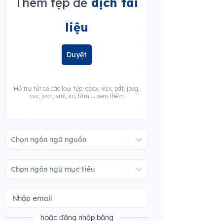
Thêm tệp để
dịch tài
liệu
Duyệt
Hỗ trợ tất cả các loại tệp: docx, xlsx, pdf, jpeg,
csv, json, xml, ini, html... xem thêm
Chọn ngôn ngữ nguồn
Chọn ngôn ngữ mục tiêu
hoặc đăng nhập bằng