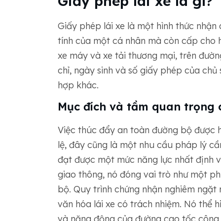
Giấy phép lái xe là gì?
Giấy phép lái xe là một hình thức nhậ
tính của một cá nhân mà còn cấp cho họ
xe máy và xe tải thương mại, trên đườn
chỉ, ngày sinh và số giấy phép của chủ s
hợp khác.
Mục đích và tầm quan trọng c
Việc thúc đẩy an toàn đường bộ được h
lệ, đây cũng là một nhu cầu pháp lý cầ
đạt được một mức năng lực nhất định v
giao thông, nó đóng vai trò như một 
bộ. Quy trình chứng nhận nghiêm ngặt n
văn hóa lái xe có trách nhiệm. Nó thể 
và năng động của đường cao tốc công 