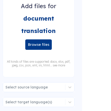
Add files for
document
translation
Browse files
All kinds of files are supported: docx, xlsx, pdf,
jpeg, csv, json, xml, ini, html... see more
Select source language
Select target language(s)