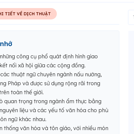
I TIẾT VỀ DỊCH THUẬT
 nhớ
những công cụ phổ quát định hình giao
 kết nối xã hội giữa các cộng đồng.
các thuật ngữ chuyên ngành nấu nướng,
ếng Pháp và được sử dụng rộng rãi trong
ên toàn thế giới.
rò quan trọng trong ngành ẩm thực bằng
 nguyên liệu và các yếu tố văn hóa cho phù
gôn ngữ khác nhau.
 thống văn hóa và tôn giáo, với nhiều món