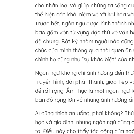
cho nhân loại và giúp chúng ta sống c
thể hiện các khái niệm về xã hội hóa v
Trước hết, ngôn ngữ được hình thành n
bao gồm vốn từ vựng đặc thù về văn h
độ chung. Bất kỳ nhóm người nào cũng 
chức của mình thông qua thói quen ăn u
chính họ cũng như "sự khác biệt" của 
Ngôn ngữ không chỉ ảnh hưởng đến thứ
truyền hình, đài phát thanh, giao tiếp 
đề rất rộng. Ẩm thực là một ngôn ngữ 
bản đồ rộng lớn về những ảnh hưởng ẩ
Ai cũng thích ăn uống, phải không? Thứ
học và gia đình, nhưng ngôn ngữ cũng c
ta. Điều này cho thấy tác động của ng