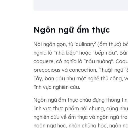
Ngôn ngữ ẩm thực
Nói ngắn gọn, từ 'culinary' (ẩm thực) bắ
nghĩa là "nhà bếp" hoặc "bếp nấu". Bản
coquere, có nghĩa là "nấu nướng". Coqu
precocious và concoction. Thuật ngữ "ẩ
Tây, ban đầu như một nghề thủ công, và
lĩnh vực nghiên cứu.
Ngôn ngữ ẩm thực chứa đựng thông tin
lĩnh vực thực phẩm nói chung, cũng như
nghiên cứu về ẩm thực và ngôn ngữ tron
ngôn ngữ học, nhân chủng học, ngôn ngữ