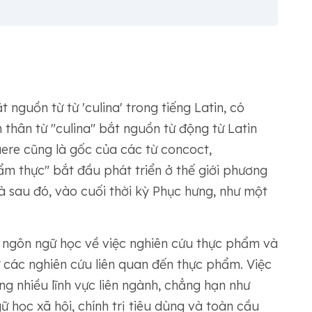
t nguồn từ từ 'culina' trong tiếng Latin, có
 thân từ "culina" bắt nguồn từ động từ Latin
ere cũng là gốc của các từ concoct,
m thực" bắt đầu phát triển ở thế giới phương
 sau đó, vào cuối thời kỳ Phục hưng, như một
 ngôn ngữ học về việc nghiên cứu thực phẩm và
 các nghiên cứu liên quan đến thực phẩm. Việc
g nhiều lĩnh vực liên ngành, chẳng hạn như
 học xã hội, chính trị tiêu dùng và toàn cầu