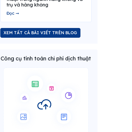
trụ và hàng không
Đọc ➞
XEM TẤT CẢ BÀI VIẾT TRÊN BLOG
Công cụ tính toán chi phí dịch thuật