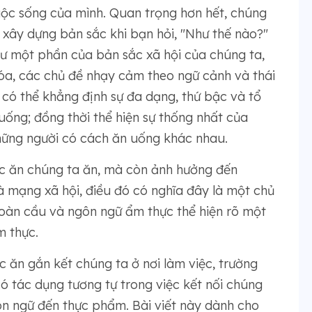
uộc sống của mình. Quan trọng hơn hết, chúng
à xây dựng bản sắc khi bạn hỏi, "Như thế nào?"
hư một phần của bản sắc xã hội của chúng ta,
óa, các chủ đề nhạy cảm theo ngữ cảnh và thái
có thể khẳng định sự đa dạng, thứ bậc và tổ
ống; đồng thời thể hiện sự thống nhất của
những người có cách ăn uống khác nhau.
c ăn chúng ta ăn, mà còn ảnh hưởng đến
và mạng xã hội, điều đó có nghĩa đây là một chủ
toàn cầu và ngôn ngữ ẩm thực thể hiện rõ một
m thực.
c ăn gắn kết chúng ta ở nơi làm việc, trường
ó tác dụng tương tự trong việc kết nối chúng
ôn ngữ đến thực phẩm. Bài viết này dành cho