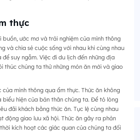
m thực
ỗi buồn, ước mơ và trải nghiệm của mình thông
ng và chia sẻ cuộc sống với nhau khi cùng nhau
à để suy ngẫm. Việc đi du lịch đến những địa
ôi thúc chúng ta thử những món ăn mới và giao
c của mình thông qua ẩm thực. Thức ăn không
à biểu hiện của bản thân chúng ta. Để tỏ lòng
iêu đãi khách bằng thức ăn. Tục lệ cùng nhau
ạt động giao lưu xã hội. Thức ăn gây ra phản
thời kích hoạt các giác quan của chúng ta đối