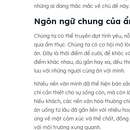
những ai đang thắc mắc về chủ đề này.
Ngôn ngữ chung của ẩ
Chúng ta có thể truyền đạt tình yêu, n
qua ẩm thực. Chúng ta có cơ hội mở lò
ăn. Đây là thời điểm để cười, để khóc v
điểm khác nhau, dù gần hay xa, đều th
lưu với những người cùng ăn với mình.
Nhiều nền văn minh đã thể hiện bản sắ
chỉ cần thiết cho sự sống còn, mà còn l
hiếu khách, các nền văn hóa thường ch
ăn uống từ lâu đã gắn liền với nhiều ho
ứng về mặt cảm xúc và thể chất, đồng 
với môi trường xung quanh.