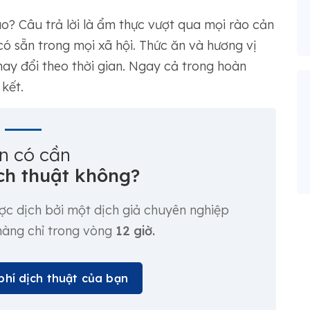
o? Câu trả lời là ẩm thực vượt qua mọi rào cản
ó sẵn trong mọi xã hội. Thức ăn và hương vị
thay đổi theo thời gian. Ngay cả trong hoàn
kết.
n có cần
ch thuật không?
ược dịch bởi một dịch giả chuyên nghiệp
 hàng chỉ trong vòng
12 giờ.
phí dịch thuật của bạn