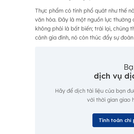
Thực phẩm có tính phổ quát như thế nà
văn hóa. Đây là một nguồn lực thường c
không phải là bất biến; trái lại, chúng 
cảnh gia đình, nó còn thúc đẩy sự đoàn 
Bạ
dịch vụ dị
Hãy để dịch tài liệu của bạn đ
với thời gian giao
Tính toán chi 