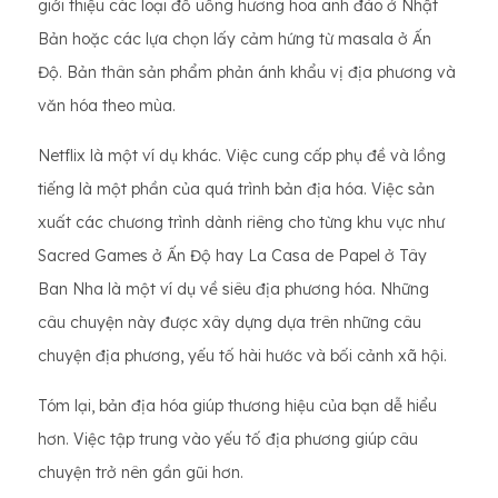
giới thiệu các loại đồ uống hương hoa anh đào ở Nhật
Bản hoặc các lựa chọn lấy cảm hứng từ masala ở Ấn
Độ. Bản thân sản phẩm phản ánh khẩu vị địa phương và
văn hóa theo mùa.
Netflix là một ví dụ khác. Việc cung cấp phụ đề và lồng
tiếng là một phần của quá trình bản địa hóa. Việc sản
xuất các chương trình dành riêng cho từng khu vực như
Sacred Games ở Ấn Độ hay La Casa de Papel ở Tây
Ban Nha là một ví dụ về siêu địa phương hóa. Những
câu chuyện này được xây dựng dựa trên những câu
chuyện địa phương, yếu tố hài hước và bối cảnh xã hội.
Tóm lại, bản địa hóa giúp thương hiệu của bạn dễ hiểu
hơn. Việc tập trung vào yếu tố địa phương giúp câu
chuyện trở nên gần gũi hơn.