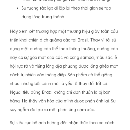
Sự tương tác lặp đi lặp lại theo thời gian sẽ tạo
dựng lòng trung thành.
Hãy xem xét trường hợp một thương hiệu giày toàn cầu
triển khai chiến dịch quảng cáo tại Brazil. Thay vì tái sử
dụng một quảng cáo thể thao thông thường, quảng cáo
này có sự góp mặt của các vũ công samba, màu sắc lễ
hội rực rỡ và tiếng lóng địa phương được lồng ghép một
cách tự nhiên vào thông điệp. Sản phẩm có thể giống
nhau, nhưng bối cảnh mới là yếu tố thay đổi tất cả.
Người tiêu dùng Brazil không chỉ đơn thuần là bị bán
hàng. Họ thấy văn hóa của mình được phản ánh lại. Sự
suy ngẫm đó tạo ra một phản ứng cảm xúc.
Sự siêu cục bộ ảnh hưởng đến nhận thức theo ba cách