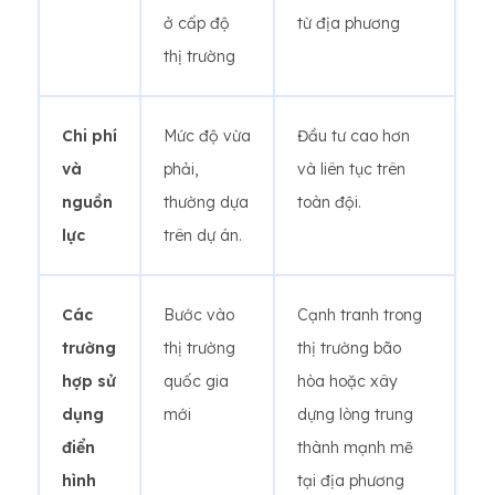
ở cấp độ
từ địa phương
thị trường
Chi phí
Mức độ vừa
Đầu tư cao hơn
và
phải,
và liên tục trên
nguồn
thường dựa
toàn đội.
lực
trên dự án.
Các
Bước vào
Cạnh tranh trong
trường
thị trường
thị trường bão
hợp sử
quốc gia
hòa hoặc xây
dụng
mới
dựng lòng trung
điển
thành mạnh mẽ
hình
tại địa phương