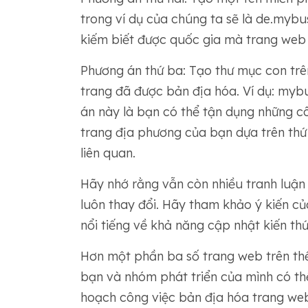
trong ví dụ của chúng ta sẽ là de.myb
kiếm biết được quốc gia mà trang web
Phương án thứ ba: Tạo thư mục con trê
trang đã được bản địa hóa. Ví dụ: myb
án này là bạn có thể tận dụng những c
trang địa phương của bạn dựa trên thứ
liên quan.
Hãy nhớ rằng vẫn còn nhiều tranh luận 
luôn thay đổi. Hãy tham khảo ý kiến ​​c
nổi tiếng về khả năng cập nhật kiến ​​thứ
Hơn một phần ba số trang web trên thế
bạn và nhóm phát triển của mình có thể
hoạch công việc bản địa hóa trang we