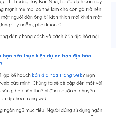
ập thị trường Tây Ban Nha, họ đã dịch câu này
ng mạnh mẽ mới có thể làm cho con gà trở nên
 một người đàn ông bị kích thích mới khiến một
t đáng suy ngẫm, phải không?
ướng dẫn phong cách và cách bản địa hóa nội
o bạn nên thực hiện dự án bản địa hóa
?
i lập kế hoạch
bản địa hóa trang web
? Bạn
 web của mình. Chúng ta sẽ đề cập đến một vài
n sàng, bạn nên thuê những người có chuyên
ản địa hóa trang web.
ng ngôn ngữ mục tiêu. Người dùng sử dụng ngôn