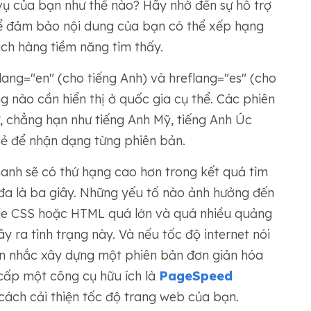
ụ của bạn như thế nào? Hãy nhờ đến sự hỗ trợ
ể đảm bảo nội dung của bạn có thể xếp hạng
ch hàng tiềm năng tìm thấy.
eflang="en" (cho tiếng Anh) và hreflang="es" (cho
g nào cần hiển thị ở quốc gia cụ thể. Các phiên
 chẳng hạn như tiếng Anh Mỹ, tiếng Anh Úc
hẻ để nhận dạng từng phiên bản.
anh sẽ có thứ hạng cao hơn trong kết quả tìm
 đa là ba giây. Những yếu tố nào ảnh hưởng đến
, file CSS hoặc HTML quá lớn và quá nhiều quảng
 ra tình trạng này. Và nếu tốc độ internet nói
n nhắc xây dựng một phiên bản đơn giản hóa
cấp một công cụ hữu ích là
PageSpeed ​​
 cách cải thiện tốc độ trang web của bạn.