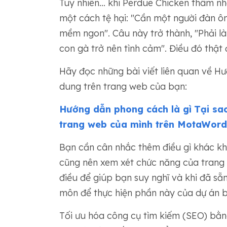
Tuy nhiên… khi Perdue Chicken thâm nh
một cách tệ hại: "Cần một người đàn ô
mềm ngon". Câu này trở thành, "Phải là
con gà trở nên tình cảm". Điều đó thậ
Hãy đọc những bài viết liên quan về H
dung trên trang web của bạn:
Hướng dẫn phong cách là gì
Tại sa
trang web của mình trên MotaWord
Bạn cần cân nhắc thêm điều gì khác kh
cũng nên xem xét chức năng của trang
điều để giúp bạn suy nghĩ và khi đã sẵ
môn để thực hiện phần này của dự án b
Tối ưu hóa công cụ tìm kiếm (SEO) bằ