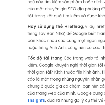
ngữ này tìm kiếm sản phẩm hoặc dịch v
của một chuyên gia SEO địa phương đ
tốt trong kết quả tìm kiếm và được khá
Hãy sử dụng thẻ Hreflnag
, ví dụ: hr
tiếng Tây Ban Nha) để Google biết tran
bản khác nhau của cùng một ngôn ngữ,
hoặc tiếng Anh Anh, cũng nên có các t
Tốc độ tải trang
Các trang web tải nh
kiếm. Google khuyến nghị thời gian tối
thời gian tải? Kích thước file hình ảnh
cáo là một trong những nguyên nhân gây
chung ở quốc gia đó chậm, bạn nên câ
của trang web của mình. Google cung 
Insights
, đưa ra những gợi ý cụ thể về