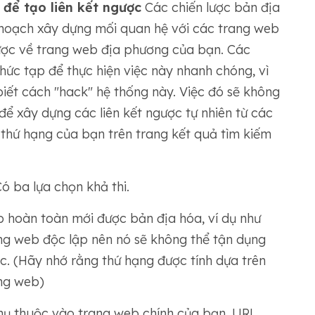
để tạo liên kết ngược
Các chiến lược bản địa
 hoạch xây dựng mối quan hệ với các trang web
ược về trang web địa phương của bạn. Các
ức tạp để thực hiện việc này nhanh chóng, vì
biết cách "hack" hệ thống này. Việc đó sẽ không
để xây dựng các liên kết ngược tự nhiên từ các
, thứ hạng của bạn trên trang kết quả tìm kiếm
ó ba lựa chọn khả thi.
 hoàn toàn mới được bản địa hóa, ví dụ như
ang web độc lập nên nó sẽ không thể tận dụng
c. (Hãy nhớ rằng thứ hạng được tính dựa trên
ng web)
hụ thuộc vào trang web chính của bạn. URL