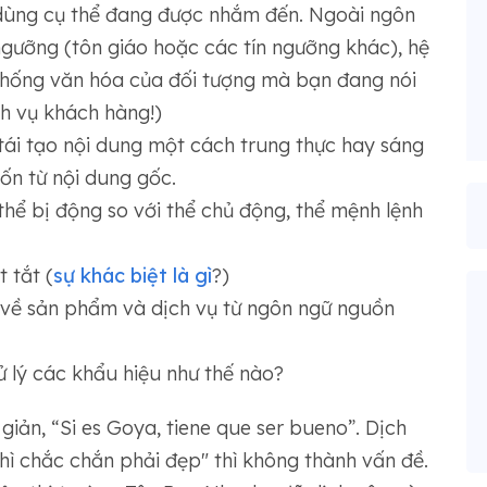
dùng cụ thể đang được nhắm đến. Ngoài ngôn
 ngưỡng (tôn giáo hoặc các tín ngưỡng khác), hệ
n thống văn hóa của đối tượng mà bạn đang nói
h vụ khách hàng!)
tái tạo nội dung một cách trung thực hay sáng
n từ nội dung gốc.
hể bị động so với thể chủ động, thể mệnh lệnh
 tắt (
sự khác biệt là gì
?)
 về sản phẩm và dịch vụ từ ngôn ngữ nguồn
 lý các khẩu hiệu như thế nào?
ản, “Si es Goya, tiene que ser bueno”. Dịch
hì chắc chắn phải đẹp" thì không thành vấn đề.