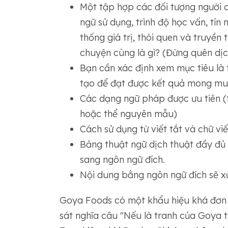
Một tập hợp các đối tượng người 
ngữ sử dụng, trình độ học vấn, tín
thống giá trị, thói quen và truyề
chuyện cùng là gì? (Đừng quên dịc
Bạn cần xác định xem mục tiêu là 
tạo để đạt được kết quả mong muố
Các dạng ngữ pháp được ưu tiên (t
hoặc thể nguyên mẫu)
Cách sử dụng từ viết tắt và chữ viết
Bảng thuật ngữ dịch thuật đầy đủ
sang ngôn ngữ đích.
Nội dung bằng ngôn ngữ đích sẽ xử
Goya Foods có một khẩu hiệu khá đơn gi
sát nghĩa câu "Nếu là tranh của Goya t