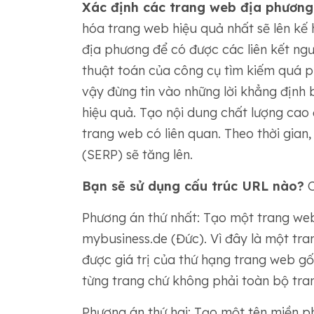
Xác định các trang web địa phương 
hóa trang web hiệu quả nhất sẽ lên kế
địa phương để có được các liên kết ng
thuật toán của công cụ tìm kiếm quá ph
vậy đừng tin vào những lời khẳng định 
hiệu quả. Tạo nội dung chất lượng cao 
trang web có liên quan. Theo thời gian
(SERP) sẽ tăng lên.
Bạn sẽ sử dụng cấu trúc URL nào?
C
Phương án thứ nhất: Tạo một trang web
mybusiness.de (Đức). Vì đây là một tr
được giá trị của thứ hạng trang web gố
từng trang chứ không phải toàn bộ tra
Phương án thứ hai: Tạo một tên miền p