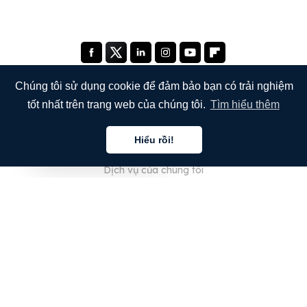
Chúng tôi sử dụng cookie để đảm bảo bạn có trải nghiệm
tốt nhất trên trang web của chúng tôi.
Tìm hiểu thêm
CÔNG TY
Hiểu rồi!
Giới thiệu về chúng tôi
Tiếng việt
Dịch vụ của chúng tôi
Blog
Câu hỏi thường gặp
Đội ngũ của chúng tôi
Nghề nghiệp
Pháp lý