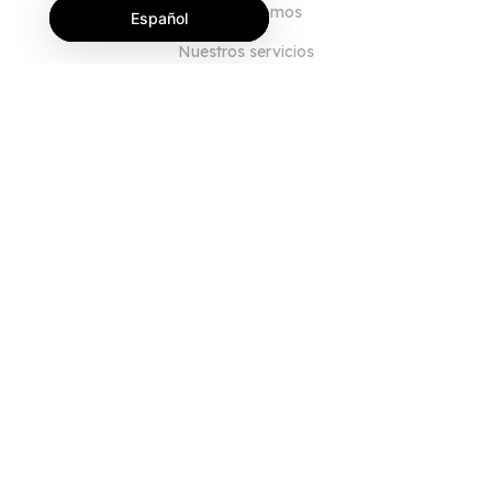
Quiénes somos
Español
Nuestros servicios
Blog
Preguntas frecuentes
Nuestro equipo
Empleo
Legal
Póngase en contacto con nosotros
PARA CLIENTES
Iniciar sesión
Registrarse
Características