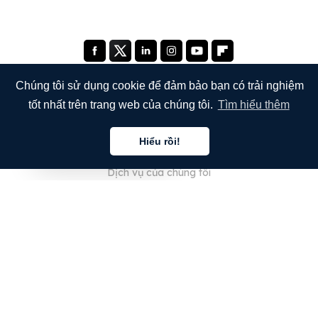
Chúng tôi sử dụng cookie để đảm bảo bạn có trải nghiệm
tốt nhất trên trang web của chúng tôi.
Tìm hiểu thêm
CÔNG TY
Hiểu rồi!
Giới thiệu về chúng tôi
Tiếng việt
Dịch vụ của chúng tôi
Blog
Câu hỏi thường gặp
Đội ngũ của chúng tôi
Nghề nghiệp
Pháp lý