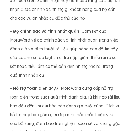
xét toàn diện. Sự linh hoạt này đảm bảo rằng các luật sư
nhận được chính xác những gì khách hàng của họ cần
cho các vụ án nhập cư đặc thù của họ.
- Độ chính xác và tính nhất quán:
Cam kết của
MotaWord về độ chính xác và tính nhất quán trong việc
đánh giá và dịch thuật tài liệu giúp nâng cao độ tin cậy
của các hồ sơ do luật sư di trú nộp, giảm thiểu rủi ro sai
sót hoặc hiểu lầm có thể dẫn đến những rắc rối trong
quá trình nhập cư.
- Hỗ trợ toàn diện 24/7:
MotaWord cung cấp hỗ trợ
toàn diện trong suốt quá trình đánh giá, từ khi nộp tài liệu
ban đầu đến khi gửi báo cáo đánh giá cuối cùng. Dịch vụ
hỗ trợ này bao gồm giải đáp mọi thắc mắc hoặc yêu
cầu bổ sung, đảm bảo trải nghiệm suôn sẻ và không gặp