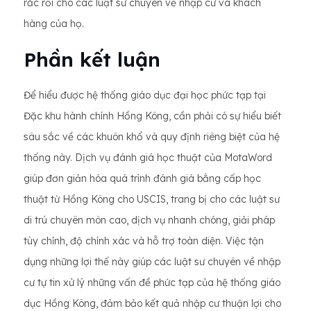
rắc rối cho các luật sư chuyên về nhập cư và khách
hàng của họ.
Phần kết luận
Để hiểu được hệ thống giáo dục đại học phức tạp tại
Đặc khu hành chính Hồng Kông, cần phải có sự hiểu biết
sâu sắc về các khuôn khổ và quy định riêng biệt của hệ
thống này. Dịch vụ đánh giá học thuật của MotaWord
giúp đơn giản hóa quá trình đánh giá bằng cấp học
thuật từ Hồng Kông cho USCIS, trang bị cho các luật sư
di trú chuyên môn cao, dịch vụ nhanh chóng, giải pháp
tùy chỉnh, độ chính xác và hỗ trợ toàn diện. Việc tận
dụng những lợi thế này giúp các luật sư chuyên về nhập
cư tự tin xử lý những vấn đề phức tạp của hệ thống giáo
dục Hồng Kông, đảm bảo kết quả nhập cư thuận lợi cho