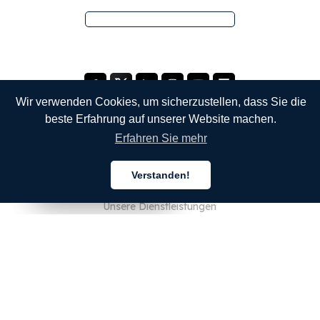
Wir verwenden Cookies, um sicherzustellen, dass Sie die
beste Erfahrung auf unserer Website machen.
Erfahren Sie mehr
UNTERNEHMEN
Verstanden!
Über uns
Deutsch
Deutsch
Deutsch
Unsere Dienstleistungen
Blog
FAQ
Unser Team
JOBS