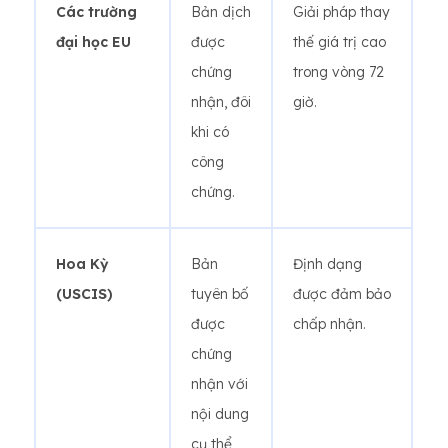
Các trường
Bản dịch
Giải pháp thay
đại học EU
được
thế giá trị cao
chứng
trong vòng 72
nhận, đôi
giờ.
khi có
công
chứng.
Hoa Kỳ
Bản
Định dạng
(USCIS)
tuyên bố
được đảm bảo
được
chấp nhận.
chứng
nhận với
nội dung
cụ thể