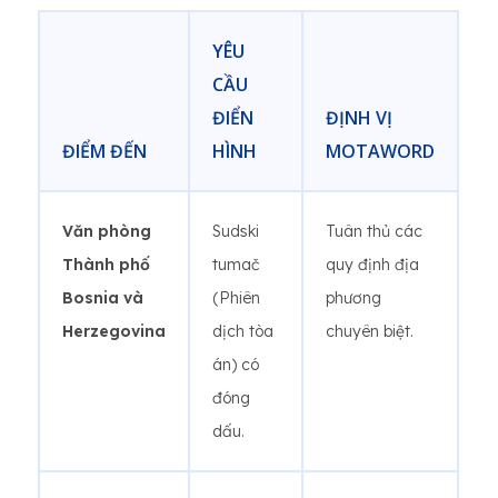
YÊU
CẦU
ĐIỂN
ĐỊNH VỊ
ĐIỂM ĐẾN
HÌNH
MOTAWORD
Văn phòng
Sudski
Tuân thủ các
Thành phố
tumač
quy định địa
Bosnia và
(Phiên
phương
Herzegovina
dịch tòa
chuyên biệt.
án) có
đóng
dấu.