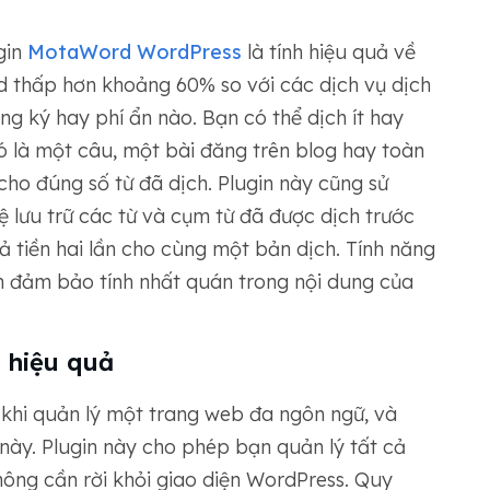
gin
MotaWord WordPress
là tính hiệu quả về
rd thấp hơn khoảng 60% so với các dịch vụ dịch
ng ký hay phí ẩn nào. Bạn có thể dịch ít hay
ó là một câu, một bài đăng trên blog hay toàn
cho đúng số từ đã dịch. Plugin này cũng sử
ệ lưu trữ các từ và cụm từ đã được dịch trước
ả tiền hai lần cho cùng một bản dịch. Tính năng
n đảm bảo tính nhất quán trong nội dung của
 hiệu quả
 khi quản lý một trang web đa ngôn ngữ, và
này. Plugin này cho phép bạn quản lý tất cả
ông cần rời khỏi giao diện WordPress. Quy