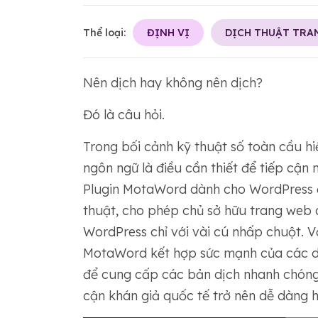
Thể loại:
ĐỊNH VỊ
DỊCH THUẬT TRA
Nên dịch hay không nên dịch?
Đó là câu hỏi.
Trong bối cảnh kỹ thuật số toàn cầu hi
ngôn ngữ là điều cần thiết để tiếp cận
Plugin MotaWord dành cho WordPress đư
thuật, cho phép chủ sở hữu trang web d
WordPress chỉ với vài cú nhấp chuột. V
MotaWord kết hợp sức mạnh của các dị
để cung cấp các bản dịch nhanh chóng, 
cận khán giả quốc tế trở nên dễ dàng h