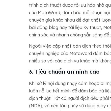
trình dịch thuật được tối ưu hóa nhờ quy
của MotaWord, đảm bảo mỗi đoạn nội du
chuyên gia khác nhau để đạt chất lượn
bài đăng blog hay tài liệu kỹ thuật, 
chính xác và nhanh chóng sẵn sàng để 
Ngoài việc cập nhật bản dịch theo thời
chuyên nghiệp của MotaWord đảm bảo 
nhiều so với các dịch vụ khác mà khôn
3. Tiêu chuẩn an ninh cao
Khi xử lý nội dung nhạy cảm hoặc bí m
luôn nỗ lực hết mình để đảm bảo dữ liệ
dịch thuật. Tất cả người dịch đều phải
(NDA), và nền tảng này sử dụng máy c