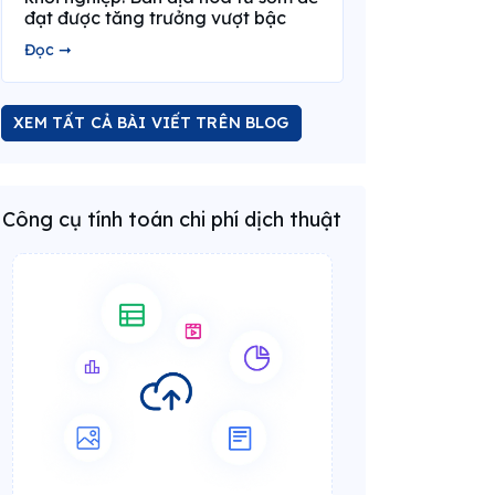
đạt được tăng trưởng vượt bậc
Đọc ➞
XEM TẤT CẢ BÀI VIẾT TRÊN BLOG
Công cụ tính toán chi phí dịch thuật