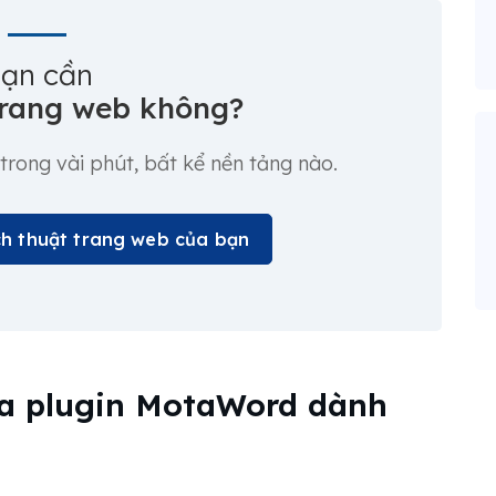
ạn cần
trang web không?
trong vài phút, bất kể nền tảng nào.
ịch thuật trang web của bạn
ủa plugin MotaWord dành