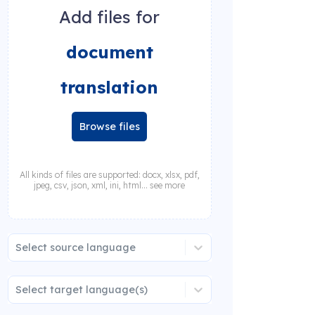
Add files for
document
translation
Browse files
All kinds of files are supported: docx, xlsx, pdf,
jpeg, csv, json, xml, ini, html... see more
Select source language
Select target language(s)