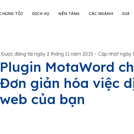
 CHÚNG TÔI
DỊCH VỤ
NỀN TẢNG
CÁC NGÀNH
GIÁ
-
Được đăng tải ngày 2 tháng 11 năm 2015
Cập nhật ngày 
Plugin MotaWord ch
Đơn giản hóa việc d
web của bạn