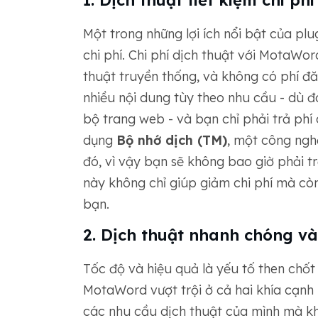
1. Dịch thuật tiết kiệm chi phí
Một trong những lợi ích nổi bật của plu
chi phí. Chi phí dịch thuật với MotaWo
thuật truyền thống, và không có phí đă
nhiều nội dung tùy theo nhu cầu - dù đ
bộ trang web - và bạn chỉ phải trả phí 
dụng
Bộ nhớ dịch (TM)
, một công ngh
đó, vì vậy bạn sẽ không bao giờ phải tr
này không chỉ giúp giảm chi phí mà cò
bạn.
2. Dịch thuật nhanh chóng và
Tốc độ và hiệu quả là yếu tố then chốt
MotaWord vượt trội ở cả hai khía cạnh 
các nhu cầu dịch thuật của mình mà kh