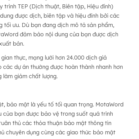
 trình TEP (Dịch thuật, Biên tập, Hiệu đính)
ng được dịch, biên tập và hiệu đính bởi các
g tối ưu. Dù bạn đang dịch mô tả sản phẩm,
MotaWord đảm bảo nội dung của bạn được dịch
xuất bản.
 gian thực, mạng lưới hơn 24.000 dịch giả
các dự án thường được hoàn thành nhanh hơn
g làm giảm chất lượng.
ật, bảo mật là yếu tố tối quan trọng. MotaWord
u của bạn được bảo vệ trong suốt quá trình
 tuân thủ các thỏa thuận bảo mật thông tin
hủ chuyên dụng cùng các giao thức bảo mật