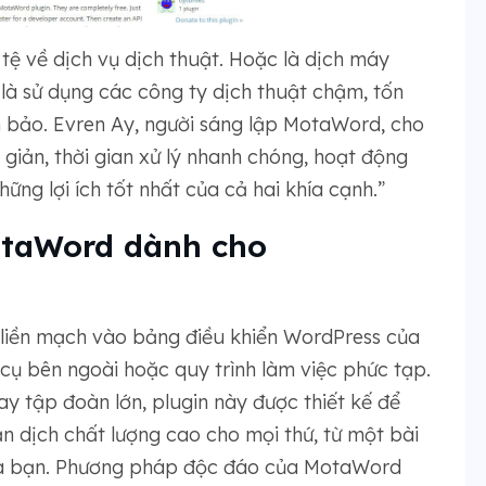
 tệ về dịch vụ dịch thuật. Hoặc là dịch máy
là sử dụng các công ty dịch thuật chậm, tốn
 bảo. Evren Ay, người sáng lập MotaWord, cho
 giản, thời gian xử lý nhanh chóng, hoạt động
ng lợi ích tốt nhất của cả hai khía cạnh.”
MotaWord dành cho
 liền mạch vào bảng điều khiển WordPress của
cụ bên ngoài hoặc quy trình làm việc phức tạp.
y tập đoàn lớn, plugin này được thiết kế để
 dịch chất lượng cao cho mọi thứ, từ một bài
ủa bạn. Phương pháp độc đáo của MotaWord