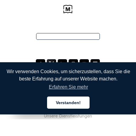
Wir verwenden Cookies, um sicherzustellen, dass Sie die
beste Erfahrung auf unserer Website machen.
Erfahren Sie mehr
UNTERNEHMEN
Verstanden!
Über uns
Deutsch
Deutsch
Deutsch
Unsere Dienstleistungen
Blog