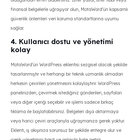
olduğundan emin olabilirsiniz. İster yasal, ister tıbbi veya
finansal belgelerle uğraşıyor olun, MotaWord'ün kapsamlı
güvenlik önlemleri veri koruma standartlarına uyumu
sağlar.
4. Kullanıcı dostu ve yönetimi
kolay
MotaWord'ün WordPress eklentisi sezgisel olacak şekilde
tasarlanmıştır ve herhangi bir teknik uzmanlık olmadan
herkesin çevirileri yönetmesini kolaylaştırır. WordPress
panelinizden, çevirmek istediğiniz gönderileri, sayfaları
veya diğer içeriği seçebilir ve işlemi sadece birkaç
tıklama ile başlatabilirsiniz. Belgeleri dışa aktarmaya
veya harici çeviri araçlarıyla uğraşmanıza gerek yoktur.
Eklenti, iş akışınıza sorunsuz bir şekilde entegre olur ve
içerik yönetimini basit ve anlaşılır hale getirir.