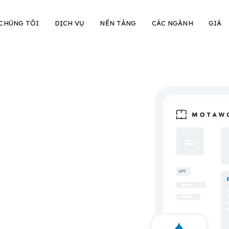
 CHÚNG TÔI
DỊCH VỤ
NỀN TẢNG
CÁC NGÀNH
GIÁ