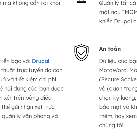
n mà không cần rời khỏi
Quản lý tất cả
một nơi. TMGM
khiển Drupal c
An toàn
 tiền bạc với
Drupal
Dữ liệu của bạ
 thuật trực tuyến do con
MotaWord. Mot
uả và tiết kiệm chi phí
(Secure Socke
để nội dung của bạn được
và (quan trọng
m xét trên bảng điều
chọn kỹ lưỡng,
thể gửi nhận xét trực
bảo mật và khô
ể quản lý văn phong và
thêm, hãy xe
chúng tôi.