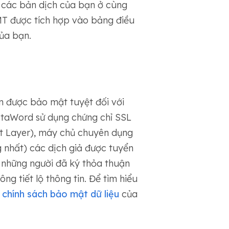
 các bản dịch của bạn ở cùng
T được tích hợp vào bảng điều
ủa bạn.
n được bảo mật tuyệt đối với
aWord sử dụng chứng chỉ SSL
t Layer), máy chủ chuyên dụng
 nhất) các dịch giả được tuyển
 những người đã ký thỏa thuận
ng tiết lộ thông tin. Để tìm hiểu
m
chính sách bảo mật dữ liệu
của