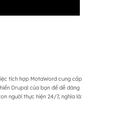
 Việc tích hợp MotaWord cung cấp
 khiển Drupal của bạn để dễ dàng
n người thực hiện 24/7, nghĩa là: