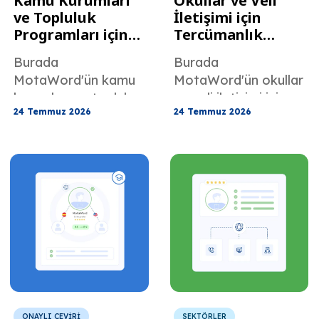
Kamu Kurumları
Okullar ve Veli
ve Topluluk
İletişimi için
Programları için
Tercümanlık
Devlet
Hizmetleri
Burada
Burada
Tercümanlık
MotaWord'ün kamu
MotaWord'ün okullar
Hizmetleri
kurumları ve topluluk
ve veli iletişimi için
24 Temmuz 2026
24 Temmuz 2026
programları için
sunduğu tercümanlık
sunduğu Devlet
hizmetleri hakkında
Tercüme Hizmetleri
her şeyi
hakkında her şeyi
öğrenebilirsiniz.
öğrenin.
ONAYLI ÇEVİRİ
SEKTÖRLER