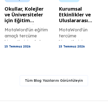
Okullar, Kolejler
Kurumsal
ve Üniversiteler
Etkinlikler ve
için Eğitim
Uluslararası
Tercümanlığı
Toplantılar için
MotaWord'ün eğitim
MotaWord'ün
Hizmetleri
Konferans
amaçlı tercüme
tercüme
Tercümanlık
hizmetlerinin okul,
hizmetlerinin
Hizmetleri
15 Temmuz 2026
15 Temmuz 2026
üniversite ve kolej
konferanslar,
ortamlarında nasıl
kurumsal etkinlikler
yardımcı
ve uluslararası
olabileceğini öğrenin.
toplantılar
konusunda nasıl
yardımcı
Tüm Blog Yazılarını Görüntüleyin
olabileceğini öğrenin.