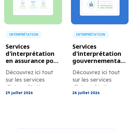
documents de
garantie et la
communication avec
les fournisseurs.
INTERPRÉTATION
INTERPRÉTATION
Services
Services
d'interprétation
d'interprétation
en assurance pour
gouvernementau
les réclamations
x pour les
Découvrez ici tout
Découvrez ici tout
et le soutien à la
organismes
sur les services
sur les services
clientèle
publics et les
d'interprétation
d'interprétation
programmes
29 juillet 2026
24 juillet 2026
d'assurance de
gouvernementaux
communautaires
MotaWord pour les
de MotaWord
réclamations et
destinés aux
l'assistance clientèle.
organismes publics
et aux programmes
communautaires.