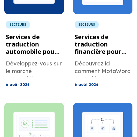
SECTEURS
SECTEURS
Services de
Services de
traduction
traduction
automobile pour
financière pour
les fournisseurs
les entreprises
Développez-vous sur
Découvrez ici
internationaux
étrangères
le marché
comment MotaWord
vendant aux
faisant des
automobile
peut aider les
fabricants
affaires aux États-
6 août 2026
6 août 2026
américain grâce à
entreprises
américains
Unis.
des services de
étrangères à
traduction
traduire leurs
automobile conçus
documents pour une
pour les manuels, les
utilisation aux États-
spécifications, les
Unis.
fichiers PPAP, les