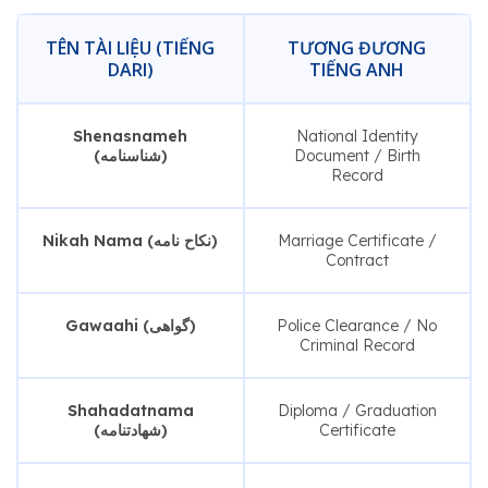
TÊN TÀI LIỆU (TIẾNG
TƯƠNG ĐƯƠNG
DARI)
TIẾNG ANH
Shenasnameh
National Identity
(شناسنامه)
Document / Birth
Record
Nikah Nama (نکاح نامه)
Marriage Certificate /
Contract
Gawaahi (گواهی)
Police Clearance / No
Criminal Record
Shahadatnama
Diploma / Graduation
(شهادتنامه)
Certificate