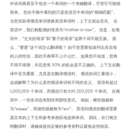
外语词典甚至不包含一个单词的一个准确翻译，尽管它可能很
简单。 您在字典中看到的只是您语言中单词的“模糊匹配”。
当您实际用俄语单词替换英语单词时，上下文就会丢失。 在
英语中，我们称配偶的母亲为“mother-in-law”。 但是，在俄
语中，“丈夫的母亲”和“妻子的母亲”这两个词不能互换。 那
么，“婆婆”这个词怎么翻译呢？ 由于您需要知道列出其岳母
的人的性别，因此字典帮不上什么忙。 如果您不知道，您将
不得不猜测，并且您有 50% 的机会是不正确的。 上下文在翻
译中至关重要，尤其是在翻译俄语时。 俄语的词汇量很小，
这就解释了为什么某些俄语单词有不同的含义。 英语有超过
1,000,000 个单词，而俄语只有大约 200,000 个单词。 在俄
语中，一些名词也有阳性和阴性形式。 例如，雌性猫被称
为“кoшка”，而雄性猫被称为“кот”。 英语到俄语的翻译需要
源文本的上下文和参考来相应地选择单词。 因此，在订购文
档翻译时，请确保提供足够的参考资料以避免这些错误。