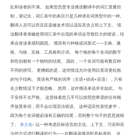
乱和读者的不满。 如果您负责专业俄语翻译中的词汇质量控
制，请记住，词汇表中的条目只是几种潜在词类型中的一种。
翻译人员可以而且应该修改术语以适应其含义和上下文。 强
迫翻译者准确使用词汇表中出现的单词会导致巨大的错误，结
果会使读者感到困惑。 俄语有六种格或词形式——主格、属
格、与格、宾格、工具格和介词。 每个格的每个名词的数字
和性别都有一个独特的结尾。 因此，一个名词可能有数百种
不同的拼写。 更糟糕的是，这些情况允许使用比英语更松散
的句子结构。 英语有严格的词序（主语+动词+宾语），只有
在少数情况下才能忽略。 然而，这对俄语来说并非如此。 句
子安排不太严格。 这意味着您几乎可以按照您希望的任何顺
序放置单词，而不会出现语法错误。 这种适应性喜忧参半，
因为每个名词都必须有正确的结尾，否则整个句子的意思就错
了。
本土化
- 以一种考虑目标语言的文化、上下文、习语和语
法的方式进行翻译的行为——在翻译成俄语时是标准的。 这